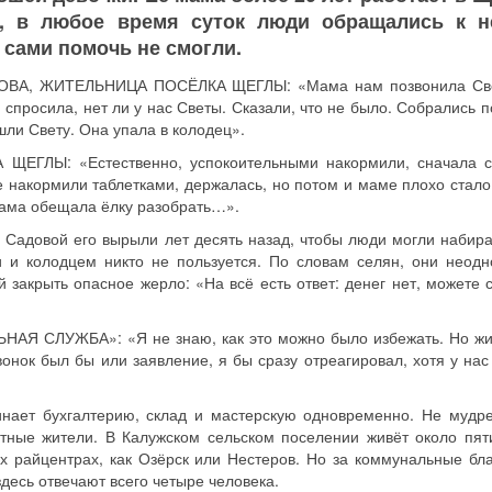
, в любое время суток люди обращались к н
сами помочь не смогли.
ВА, ЖИТЕЛЬНИЦА ПОСЁЛКА ЩЕГЛЫ: «Мама нам позвонила Све
, спросила, нет ли у нас Светы. Сказали, что не было. Собрались 
ашли Свету. Она упала в колодец».
ЛЫ: «Естественно, успокоительными накормили, сначала с
же накормили таблетками, держалась, но потом и маме плохо стало
 сама обещала ёлку разобрать…».
е Садовой его вырыли лет десять назад, чтобы люди могли набира
 и колодцем никто не пользуется. По словам селян, они неодн
закрыть опасное жерло: «На всё есть ответ: денег нет, можете 
 СЛУЖБА»: «Я не знаю, как это можно было избежать. Но жи
звонок был бы или заявление, я бы сразу отреагировал, хотя у на
нает бухгалтерию, склад и мастерскую одновременно. Не мудре
тные жители. В Калужском сельском поселении живёт около пят
их райцентрах, как Озёрск или Нестеров. Но за коммунальные бла
десь отвечают всего четыре человека.