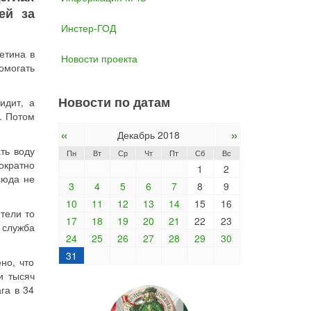
ей за
Инстер-ГОД
тина в
Новости проекта
помогать
Новости по датам
идит, а
. Потом
«
»
Декабрь 2018
ть воду
Пн
Вт
Ср
Чт
Пт
Сб
Вс
ократно
1
2
сюда не
3
4
5
6
7
8
9
10
11
12
13
14
15
16
тели то
17
18
19
20
21
22
23
с служба
24
25
26
27
28
29
30
31
но, что
и тысяч
га в 34