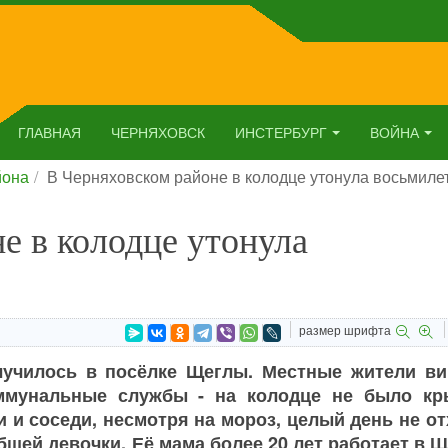
ГЛАВНАЯ
ЧЕРНЯХОВСК
ИНСТЕРБУРГ
ВОЙНА
йона
В Черняховском районе в колодце утонула восьмиле
е в колодце утонула
размер шрифта
лучилось в посёлке Щеглы. Местные жители ви
ммунальные службы - на колодце не было кр
 и соседи, несмотря на мороз, целый день не о
бшей девочки. Её мама более 20 лет работает в 