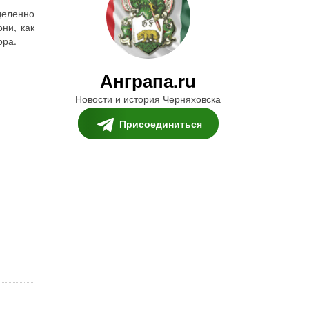
деленно
ни, как
ора.
Анграпа.ru
Новости и история Черняховска
Присоединиться