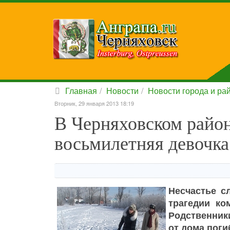
Главная
Новости
Новости города и ра
Вторник, 29 января 2013 18:19
В Черняховском район
восьмилетняя девочка
Несчастье с
трагедии ко
Родственники
от дома поги