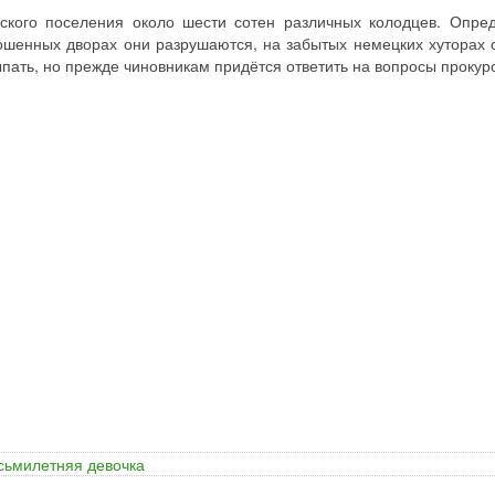
ского поселения около шести сотен различных колодцев. Опре
рошенных дворах они разрушаются, на забытых немецких хуторах о
ать, но прежде чиновникам придётся ответить на вопросы прокур
осьмилетняя девочка