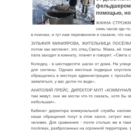
фельдшером
помощью, но 
ЖАННА СТРОЖКО
семь часов где-то
в поисках, и тут нам перезвонили и сказали, что н
ЗУЛЬФИЯ МИНИЯРОВА, ЖИТЕЛЬНИЦА ПОСЁЛКА ЩЕГ
потом как заплачет, это отец Светы. Мама, её то
папа заходит в комнату, плачет и говорит: «Света
Колодец - в шестидесяти шагах от дома. На улиц
для скотины. Однако местные подворья опустели
обращались в местную администрацию с просьбой 
заявляться, у вас долги по воде».
АНАТОЛИЙ ПРЕЙС, ДИРЕКТОР МУП «КОММУНАЛЬНАЯ
там живут, они же могли что-то сказать, хотя бы 
небольшая».
Кабинет директора коммунальной службы напоми
наши обращения тонут в этом хаосе, сетуют мес
человек. Для сравнения - почти столько же в так
посёлках, разбросанных на огромной территории, з