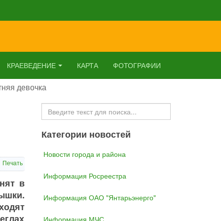
КРАЕВЕДЕНИЕ
КАРТА
ФОТОГРАФИИ
тняя девочка
Искать...
Категории новостей
Новости города и района
Печать
Информация Росреестра
нят в
ышки.
Информация ОАО "Янтарьэнерго"
тходят
Щеглах
Информация МЧС