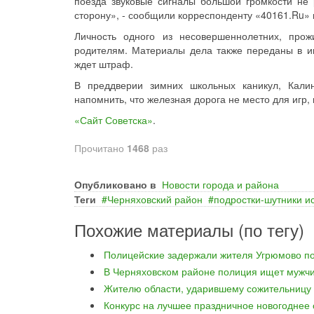
поезда звуковые сигналы большой громкости не р
сторону», - сообщили корреспонденту «40161.Ru» 
Личность одного из несовершеннолетних, про
родителям. Материалы дела также переданы в и
ждет штраф.
В преддверии зимних школьных каникул, Кали
напомнить, что железная дорога не место для игр,
«Сайт Советска»
.
Прочитано
1468
раз
Опубликовано в
Новости города и района
Теги
Черняховский район
подростки-шутники 
Похожие материалы (по тегу)
Полицейские задержали жителя Угрюмово по
В Черняховском районе полиция ищет мужчи
Жителю области, ударившему сожительницу 
Конкурс на лучшее праздничное новогоднее