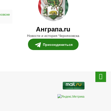
ховске
Анграпа.ru
Новости и история Черняховска
Присоединиться