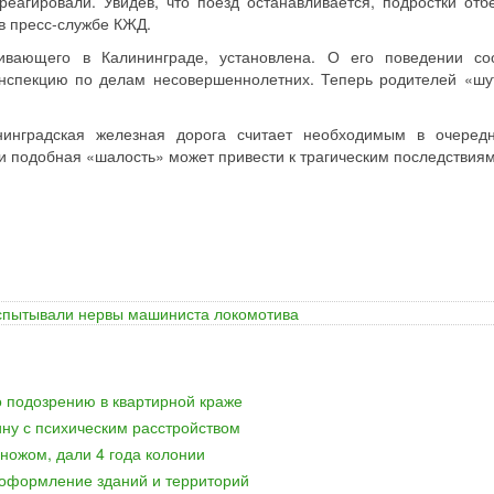
еагировали. Увидев, что поезд останавливается, подростки отб
в пресс-службе КЖД.
живающего в Калининграде, установлена. О его поведении с
нспекцию по делам несовершеннолетних. Теперь родителей «шу
нинградская железная дорога считает необходимым в очеред
 и подобная «шалость» может привести к трагическим последствиям
испытывали нервы машиниста локомотива
 подозрению в квартирной краже
ну с психическим расстройством
ножом, дали 4 года колонии
 оформление зданий и территорий