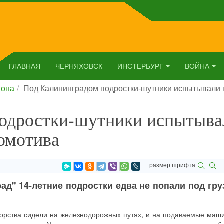
ГЛАВНАЯ
ЧЕРНЯХОВСК
ИНСТЕРБУРГ
ВОЙНА
йона
Под Калининградом подростки-шутники испытывали
одростки-шутники испытыва
омотива
размер шрифта
ад" 14-летние подростки едва не попали под гр
зорства сидели на железнодорожных путях, и на подаваемые маш