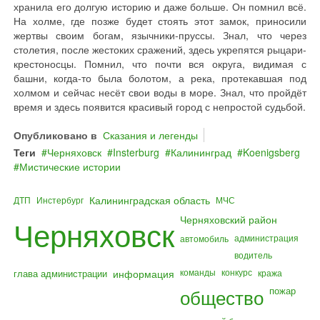
хранила его долгую историю и даже больше. Он помнил всё.
На холме, где позже будет стоять этот замок, приносили
жертвы своим богам, язычники-пруссы. Знал, что через
столетия, после жестоких сражений, здесь укрепятся рыцари-
крестоносцы. Помнил, что почти вся округа, видимая с
башни, когда-то была болотом, а река, протекавшая под
холмом и сейчас несёт свои воды в море. Знал, что пройдёт
время и здесь появится красивый город с непростой судьбой.
Опубликовано в
Сказания и легенды
Теги
Черняховск
Insterburg
Калининград
Koenigsberg
Мистические истории
Калининградская область
ДТП
Инстербург
МЧС
Черняховский район
Черняховск
администрация
автомобиль
водитель
команды
конкурс
глава администрации
информация
кража
общество
пожар