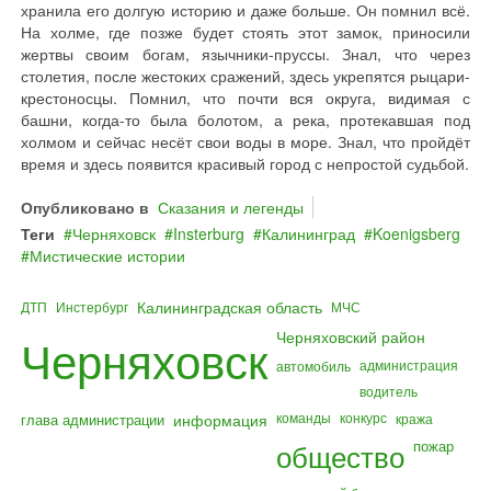
хранила его долгую историю и даже больше. Он помнил всё.
На холме, где позже будет стоять этот замок, приносили
жертвы своим богам, язычники-пруссы. Знал, что через
столетия, после жестоких сражений, здесь укрепятся рыцари-
крестоносцы. Помнил, что почти вся округа, видимая с
башни, когда-то была болотом, а река, протекавшая под
холмом и сейчас несёт свои воды в море. Знал, что пройдёт
время и здесь появится красивый город с непростой судьбой.
Опубликовано в
Сказания и легенды
Теги
Черняховск
Insterburg
Калининград
Koenigsberg
Мистические истории
Калининградская область
ДТП
Инстербург
МЧС
Черняховский район
Черняховск
администрация
автомобиль
водитель
команды
конкурс
глава администрации
информация
кража
общество
пожар