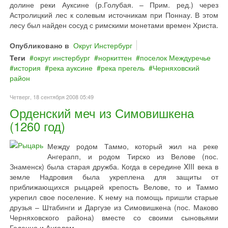
долине реки Ауксине (р.Голубая. – Прим. ред.) через
Астролицкий лес к солевым источникам при Поннау. В этом
лесу был найден сосуд с римскими монетами времен Христа.
Опубликовано в
Округ Инстербург
Теги
округ инстербург
норкиттен
поселок Междуречье
история
река ауксине
река прегель
Черняховский
район
Четверг, 18 сентября 2008 05:49
Орденский меч из Симовишкена
(1260 год)
Между родом Таммо, который жил на реке
Ангерапп, и родом Тирско из Велове (пос.
Знаменск) была старая дружба. Когда в середине XIII века в
земле Надровия была укреплена для защиты от
приближающихся рыцарей крепость Велове, то и Таммо
укрепил свое поселение. К нему на помощь пришли старые
друзья – Штабинги и Даргузе из Симовишкена (пос. Маково
Черняховского района) вместе со своими сыновьями
Геденно и Анголом.