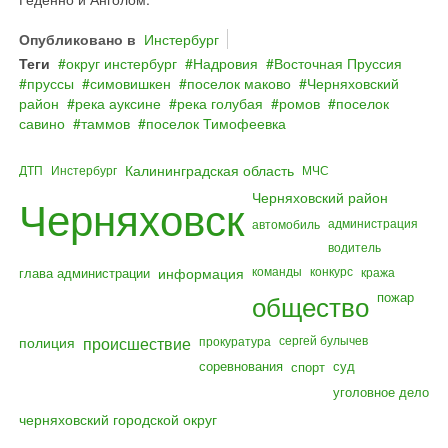
Опубликовано в
Инстербург
Теги
округ инстербург
Надровия
Восточная Пруссия
пруссы
симовишкен
поселок маково
Черняховский
район
река ауксине
река голубая
ромов
поселок
савино
таммов
поселок Тимофеевка
Калининградская область
ДТП
Инстербург
МЧС
Черняховский район
Черняховск
администрация
автомобиль
водитель
команды
конкурс
глава администрации
информация
кража
общество
пожар
полиция
происшествие
сергей булычев
прокуратура
соревнования
суд
спорт
уголовное дело
черняховский городской округ