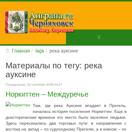
Главная
tags
река ауксине
Материалы по тегу: река
ауксине
Понедельник, 22 сентября 2008 04:27
Норкиттен – Междуречье
Там, где река Ауксине впадает в Прегель,
началась история поселения Норкиттен. Еще в
доисторические времена это место было заселено людьми.
Здесь пересекались два торговых пути: в направлении с
востока на запад – по судоходному Прегелю, а в южном – по