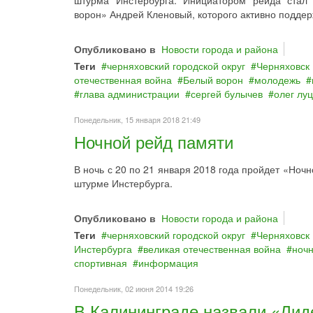
штурма Инстербурга. Инициатором рейда стал 
ворон» Андрей Кленовый, которого активно поддер
Опубликовано в
Новости города и района
Теги
черняховский городской округ
Черняховск
отечественная война
Белый ворон
молодежь
глава администрации
сергей булычев
олег луц
Понедельник, 15 января 2018 21:49
Ночной рейд памяти
В ночь с 20 по 21 января 2018 года пройдет «Ноч
штурме Инстербурга.
Опубликовано в
Новости города и района
Теги
черняховский городской округ
Черняховск
Инстербурга
великая отечественная война
ноч
спортивная
информация
Понедельник, 02 июня 2014 19:26
В Калининграде назвали «Лид