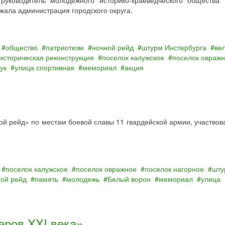
руководитель молодежного историко-краеведческого общества
жала администрация городского округа.
общество
патриотизм
ночной рейд
штурм Инстербурга
ве
историческая реконструкция
поселок калужское
поселок овраж
ук
улица спортивная
мемориал
акция
ной рейд» по местам боевой славы 11 гвардейской армии, участвов
поселок калужское
поселок овражное
поселок нагорное
шту
ной рейд
память
молодежь
Белый ворон
мемориал
улица
еров XXI века»