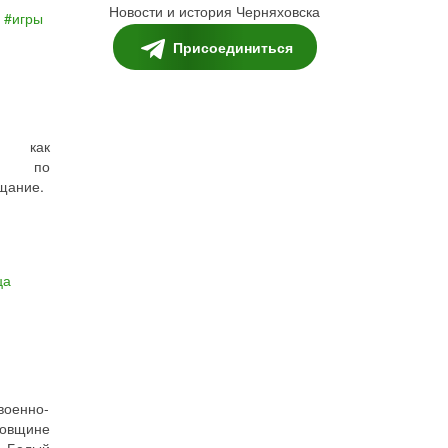
Новости и история Черняховска
игры
Присоединиться
, как
а по
щание.
ца
военно-
довщине