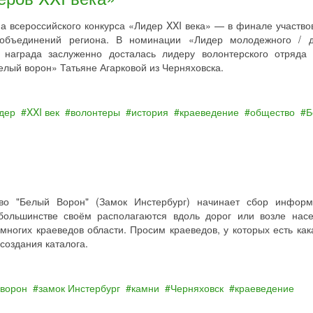
па всероссийского конкурса «Лидер XXI века» — в финале участво
объединений региона. В номинации «Лидер молодежного / д
награда заслуженно досталась лидеру волонтерского отряда 
лый ворон» Татьяне Агарковой из Черняховска.
дер
XXI век
волонтеры
история
краеведение
общество
Б
тво "Белый Ворон" (Замок Инстербург) начинает сбор инфор
 большинстве своём располагаются вдоль дорог или возле нас
многих краеведов области. Просим краеведов, у которых есть как
создания каталога.
ворон
замок Инстербург
камни
Черняховск
краеведение