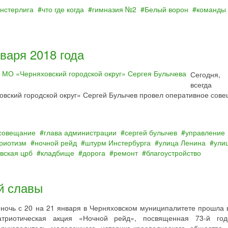
нстерлига
что где когда
гимназия №2
Белый ворон
команды
варя 2018 года
Сегодня
всегд
вский городской округ» Сергей Булычев провел оперативное сове
совещание
глава администрации
сергей булычев
управление
риотизм
ночной рейд
штурм Инстербурга
улица Ленина
ули
вская црб
кладбище
дорога
ремонт
благоустройство
й славы
 ночь с 20 на 21 января в Черняховском муниципалитете прошла 
атриотическая акция «Ночной рейд», посвященная 73-й го