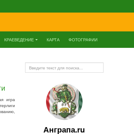
КРАЕВЕДЕНИЕ
КАРТА
ФОТОГРАФИИ
Искать...
ги
ая игра
терлиги
ованию,
Анграпа.ru