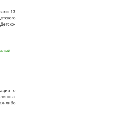
вали 13
етского
Детско-
елый
мации о
еленных
ая-либо