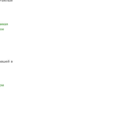
 «Белый
ликая
ное
авшей в
рм