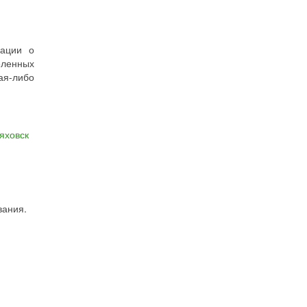
мации о
еленных
ая-либо
яховск
вания.