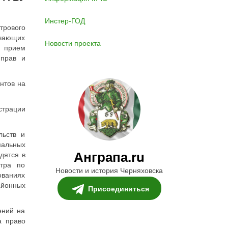
Инстер-ГОД
трового
учающих
Новости проекта
 прием
 прав и
нтов на
страции
льств и
пальных
Анграпа.ru
дятся в
стра по
Новости и история Черняховска
ваниях
айонных
Присоединиться
ений на
а право