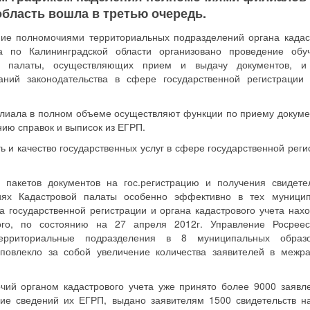
бласть вошла в третью очередь.
ние полномочиями территориальных подразделений органа кадас
ра по Калининградской области организовано проведение об
ой палаты, осуществляющих прием и выдачу документов, и
аний законодательства в сфере государственной регистрации
илиала в полном объеме осуществляют функции по приему докуме
ию справок и выписок из ЕГРП.
ь и качество государственных услуг в сфере государственной реги
 пакетов документов на гос.регистрацию и получения свидете
иях Кадастровой палаты особенно эффективно в тех муници
а государственной регистрации и органа кадастрового учета нахо
ого, по состоянию на 27 апреля 2012г. Управление Росрее
территориальные подразделения в 8 муниципальных образо
 повлекло за собой увеличение количества заявителей в межр
чий органом кадастрового учета уже принято более 9000 заявл
ние сведений их ЕГРП, выдано заявителям 1500 свидетельств н