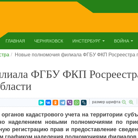
ГЛАВНАЯ
ЧЕРНЯХОВСК
ИНСТЕРБУРГ
ВОЙНА
стра
Новые полномочия филиала ФГБУ ФКП Росреестра п
илиала ФГБУ ФКП Росреестр
бласти
размер шрифта
 органов кадастрового учета на территории суб
ано наделением новыми полномочиями по при
ную регистрацию прав и предоставление сведен
ным графиком наделения полномочиями филиалов