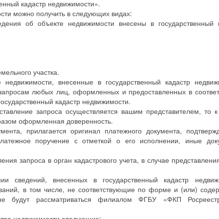
венный кадастр недвижимости».
ости можно получить в следующих видах:
ведения об объекте недвижимости внесены в государственный 
емельного участка.
 недвижимости, внесенные в государственный кадастр недвиж
 запросам любых лиц, оформленных и предоставленных в соответ
государственный кадастр недвижимости.
тавление запроса осуществляется вашим представителем, то к
разом оформленная доверенность.
умента, прилагается оригинал платежного документа, подтвер
 платежное поручение с отметкой о его исполнении, иные док
ния запроса в орган кадастрового учета, в случае представления
ии сведений, внесенных в государственный кадастр недвиж
аний, в том числе, не соответствующие по форме и (или) соде
 не будут рассматриваться филиалом ФГБУ «ФКП Росреест
астра недвижимости следующие: