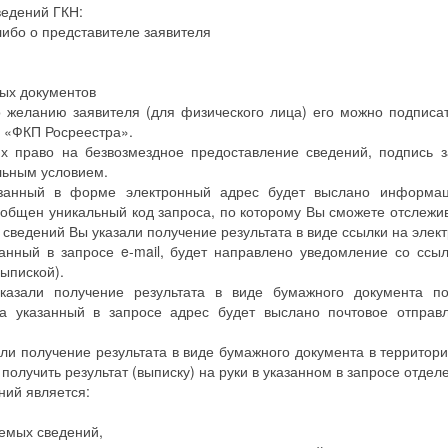
ведений ГКН:
либо о представителе заявителя
ных документов
 желанию заявителя (для физического лица) его можно подписа
У «ФКП Росреестра».
х право на безвозмездное предоставление сведений, подпись 
ельным условием.
азанный в форме электронный адрес будет выслано информа
общен уникальный код запроса, по которому Вы сможете отслежив
сведений Вы указали получение результата в виде ссылки на элек
анный в запросе e-mail, будет направлено уведомление со ссыл
выпиской).
азали получение результата в виде бумажного документа п
на указанный в запросе адрес будет выслано почтовое отправ
и получение результата в виде бумажного документа в территор
получить результат (выписку) на руки в указанном в запросе отделе
ний является:
аемых сведений,