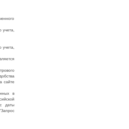
ченного
 учета,
 учета,
вляется
трового
добства
а сайте
енных в
сийской
 с даты
"Запрос