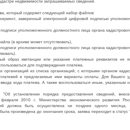
 кадастре недвижимости запрашиваемых сведений.
хива, который содержит следующий набор файлов:
окумент, заверенный электронной цифровой подписью уполномо
 подписи уполномоченного должностного лица органа кадастрового
йла (в архиве может отсутствовать),
 подписи уполномоченного должностного лица органа кадастрового
твовать).
й образ квитанции или указание платежных реквизитов не я
пользоваться для подтверждения платежа.
 организаций из списка организаций, с которыми органом кадас
 платежей и предлагаемые ими варианты оплаты. Для Вашего у
ввода кода платежа. А также воспользоваться иным, указанным н
"Об установлении порядка предоставления сведений, внес
 февраля 2010 г. Министерства экономического развития Рос
ний должна быть осуществлена не позднее одного месяца,
была произведена до окончания срока, заявка переходит в статус 