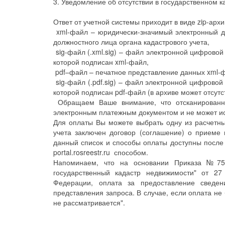
3. Уведомление об отсутствии в государственном
Ответ от учетной системы приходит в виде zip-ар
xml-файл – юридически-значимый электронный д
должностного лица органа кадастрового учета,
sig-файл (.xml.sig) – файл электронной цифровой
которой подписан xml-файл,
pdf–файл – печатное представление данных xml-фа
sig-файл (.pdf.sig) – файл электронной цифровой
которой подписан pdf-файл (в архиве может отсутс
Обращаем Ваше внимание, что отсканированны
электронным платежным документом и не может ис
Для оплаты Вы можете выбрать одну из расчетных
учета заключен договор (соглашение) о приеме
данный список и способы оплаты доступны после 
portal.rosreestr.ru способом.
Напоминаем, что на основании Приказа №75 
государственный кадастр недвижимости" от 27
Федерации, оплата за предоставление сведе
представления запроса. В случае, если оплата не 
не рассматривается".