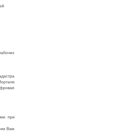
ей
 рабочих
адастра
Портале
ифровая
ами при
фии Вам