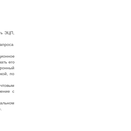
ть ЭЦП,
запроса
ционное
ать его
тронный
кой, по
очтовым
ление с
иальном
.