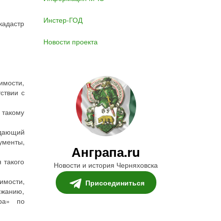
Инстер-ГОД
кадастр
Новости проекта
имости,
ствии с
 такому
ждающий
ументы,
Анграпа.ru
 такого
Новости и история Черняховска
имости,
Присоединиться
ржанию,
ра» по