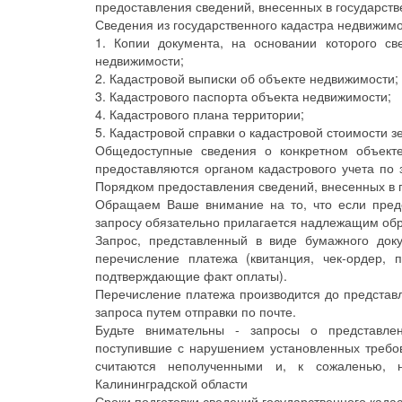
предоставления сведений, внесенных в государст
Сведения из государственного кадастра недвижим
1. Копии документа, на основании которого с
недвижимости;
2. Кадастровой выписки об объекте недвижимости;
3. Кадастрового паспорта объекта недвижимости;
4. Кадастрового плана территории;
5. Кадастровой справки о кадастровой стоимости з
Общедоступные сведения о конкретном объекте
предоставляются органом кадастрового учета по
Порядком предоставления сведений, внесенных в 
Обращаем Ваше внимание на то, что если предс
запросу обязательно прилагается надлежащим об
Запрос, представленный в виде бумажного док
перечисление платежа (квитанция, чек-ордер,
подтверждающие факт оплаты).
Перечисление платежа производится до представле
запроса путем отправки по почте.
Будьте внимательны - запросы о представлен
поступившие с нарушением установленных требов
считаются неполученными и, к сожаленью,
Калининградской области
Сроки подготовки сведений государственного кад