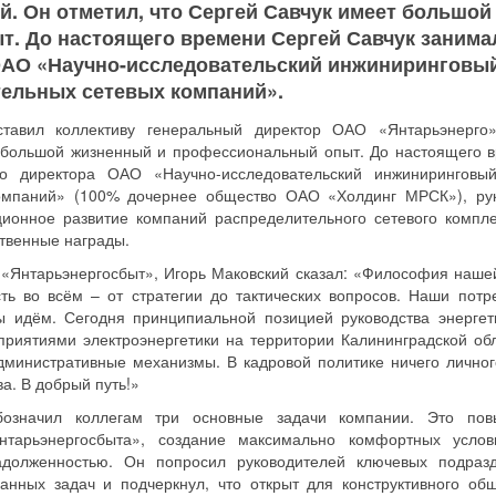
. Он отметил, что Сергей Савчук имеет большой
. До настоящего времени Сергей Савчук занима
ОАО «Научно-исследовательский инжиниринговы
ельных сетевых компаний».
ставил коллективу генеральный директор ОАО «Янтарьэнерго
т большой жизненный и профессиональный опыт. До настоящего 
го директора ОАО «Научно-исследовательский инжиниринговы
омпаний» (100% дочернее общество ОАО «Холдинг МРСК»), ру
ионное развитие компаний распределительного сетевого компле
твенные награды.
«Янтарьэнергосбыт», Игорь Маковский сказал: «Философия наше
ть во всём – от стратегии до тактических вопросов. Наши потр
ы идём. Сегодня принципиальной позицией руководства энергет
риятиями электроэнергетики на территории Калининградской обл
министративные механизмы. В кадровой политике ничего личног
а. В добрый путь!»
бозначил коллегам три основные задачи компании. Это по
нтарьэнергосбыта», создание максимально комфортных усло
адолженностью. Он попросил руководителей ключевых подраз
анных задач и подчеркнул, что открыт для конструктивного об