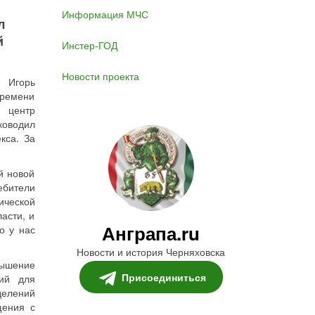
Информация МЧС
л
й
Инстер-ГОД
Новости проекта
» Игорь
времени
й центр
ководил
кса. За
й новой
ебители
ической
асти, и
Анграпа.ru
о у нас
Новости и история Черняховска
вышение
Присоединиться
вий для
делений
щения с