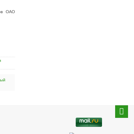
ров ОАО
я
вый