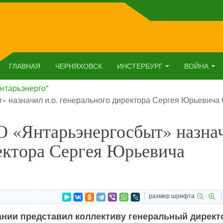
ГЛАВНАЯ
ЧЕРНЯХОВСК
ИНСТЕРБУРГ
ВОЙНА
нтарьэнерго"
» назначил и.о. генерального директора Сергея Юрьевича 
О «Янтарьэнергосбыт» назна
ректора Сергея Юрьевича
размер шрифта
ании представил коллективу генеральный директ