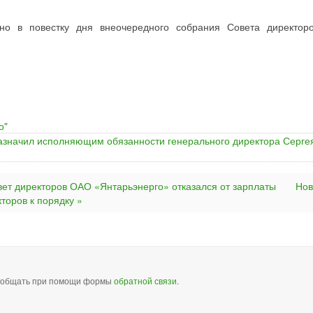
ено в повестку дня внеочередного собрания Совета директо
о"
азначил исполняющим обязанности генерального директора Серге
вет директоров ОАО «Янтарьэнерго» отказался от зарплаты
Но
торов к порядку »
сообщать при помощи формы
обратной связи
.