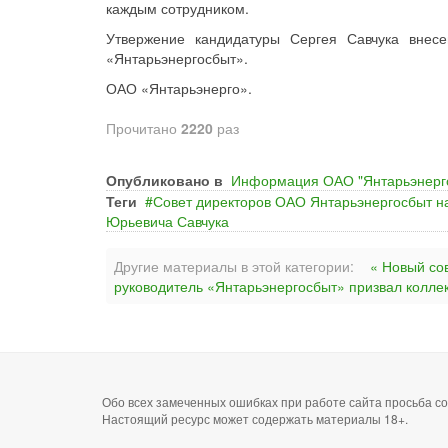
каждым сотрудником.
Утвержение кандидатуры Сергея Савчука внес
«Янтарьэнергосбыт».
ОАО «Янтарьэнерго».
Прочитано
2220
раз
Опубликовано в
Информация ОАО "Янтарьэнерг
Теги
Совет директоров ОАО Янтарьэнергосбыт н
Юрьевича Савчука
Другие материалы в этой категории:
« Новый со
руководитель «Янтарьэнергосбыт» призвал коллек
Обо всех замеченных ошибках при работе сайта просьба 
Настоящий ресурс может содержать материалы 18+.