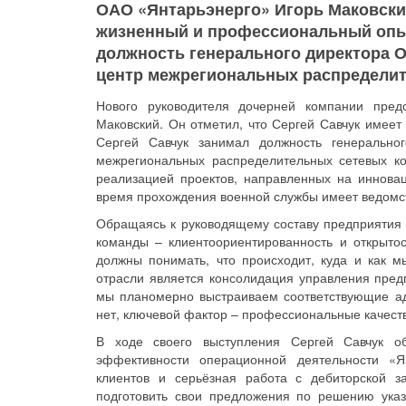
ОАО «Янтарьэнерго» Игорь Маковский
жизненный и профессиональный опыт
должность генерального директора 
центр межрегиональных распределит
Нового руководителя дочерней компании пред
Маковский. Он отметил, что Сергей Савчук имее
Сергей Савчук занимал должность генерально
межрегиональных распределительных сетевых к
реализацией проектов, направленных на инновац
время прохождения военной службы имеет ведомс
Обращаясь к руководящему составу предприятия 
команды – клиентоориентированность и открытос
должны понимать, что происходит, куда и как м
отрасли является консолидация управления предп
мы планомерно выстраиваем соответствующие ад
нет, ключевой фактор – профессиональные качеств
В ходе своего выступления Сергей Савчук о
эффективности операционной деятельности «Я
клиентов и серьёзная работа с дебиторской з
подготовить свои предложения по решению указ