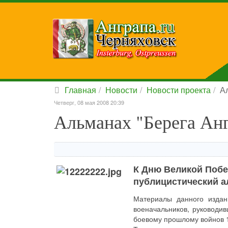
Главная
Новости
Новости проекта
А
Четверг, 08 мая 2008 20:39
Альманах "Берега Ан
К Дню Великой Побе
публицистический ал
Материалы данного издан
военачальников, руководив
боевому прошлому войнов 1