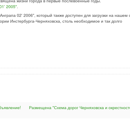
священа жизни города в первые послевоенные годы.
01' 2005"
.
нграпа 02' 2006", который также доступен для загрузки на нашем 
тории Инстербурга-Черняховска, столь необходимое и так долго
бъявление!
Размещена "Схема дорог Черняховска и окрестност