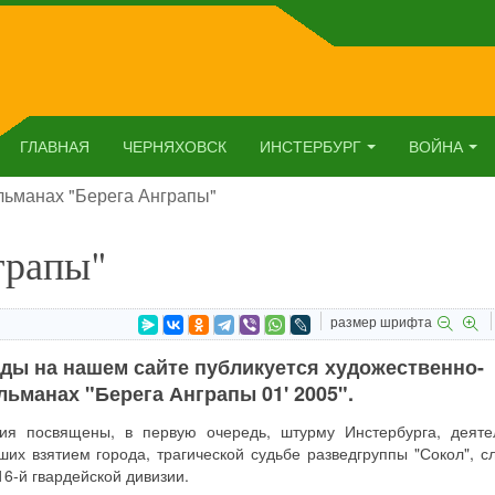
ГЛАВНАЯ
ЧЕРНЯХОВСК
ИНСТЕРБУРГ
ВОЙНА
льманах "Берега Анграпы"
грапы"
размер шрифта
ды на нашем сайте публикуется художественно-
ьманах "Берега Анграпы 01' 2005".
ия посвящены, в первую очередь, штурму Инстербурга, деяте
ших взятием города, трагической судьбе разведгруппы "Сокол", с
6-й гвардейской дивизии.