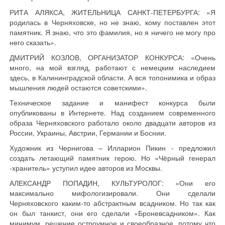
РИТА АЛЯКСА, ЖИТЕЛЬНИЦА САНКТ-ПЕТЕРБУРГА: «Я
родилась в Черняховске, но не знаю, кому поставлен этот
памятник. Я знаю, что это фамилия, но я ничего не могу про
него сказать».
ДМИТРИЙ КОЗЛОВ, ОРГАНИЗАТОР КОНКУРСА: «Очень
много, на мой взгляд, работают с немецким наследием
здесь, в Калининградской области. А вся топонимика и образ
мышления людей остаются советскими».
Техническое задание и манифест конкурса были
опубликованы в Интернете. Над созданием современного
образа Черняховского работало около двадцати авторов из
России, Украины, Австрии, Германии и Боснии.
Художник из Чернигова – Илларион Пикин - предложил
создать летающий памятник герою. Но «Чёрный генерал
-хранитель» уступил идее авторов из Москвы.
АЛЕКСАНДР ПОПАДИН, КУЛЬТУРОЛОГ: «Они его
максимально мифологизировали. Они сделали
Черняховского каким-то абстрактным всадником. Но так как
он был танкист, они его сделали «Броневсадником». Как
минимум, решение остроумное и своеобразное, потому что