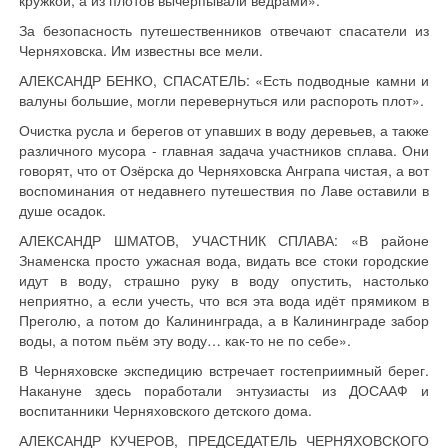
кружкой, а из плотов вычерпывали вёдрами».
За безопасность путешественников отвечают спасатели из
Черняховска. Им известны все мели.
АЛЕКСАНДР БЕНКО, СПАСАТЕЛЬ: «Есть подводные камни и
валуны большие, могли перевернуться или распороть плот».
Очистка русла и берегов от упавших в воду деревьев, а также
различного мусора - главная задача участников сплава. Они
говорят, что от Озёрска до Черняховска Анграпа чистая, а вот
воспоминания от недавнего путешествия по Лаве оставили в
душе осадок.
АЛЕКСАНДР ШМАТОВ, УЧАСТНИК СПЛАВА: «В районе
Знаменска просто ужасная вода, видать все стоки городские
идут в воду, страшно руку в воду опустить, настолько
неприятно, а если учесть, что вся эта вода идёт прямиком в
Преголю, а потом до Калининграда, а в Калининграде забор
воды, а потом пьём эту воду… как-то не по себе».
В Черняховске экспедицию встречает гостеприимный берег.
Накануне здесь поработали энтузиасты из ДОСААФ и
воспитанники Черняховского детского дома.
АЛЕКСАНДР КУЧЕРОВ, ПРЕДСЕДАТЕЛЬ ЧЕРНЯХОВСКОГО