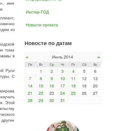
л», имя
и.
Инстер-ГОД
ллиант,
извечно
Новости проекта
одим из
Новости по датам
родской
ли тома
«
»
ржавы в
Июль 2014
Пн
Вт
Ср
Чт
Пт
Сб
Вс
ей Руси
1
2
3
4
5
6
туры. С
7
8
9
10
11
12
13
14
15
16
17
18
19
20
омирова
21
22
23
24
25
26
27
изучать
28
29
30
31
я. Этой
ельству
ческого
 другие