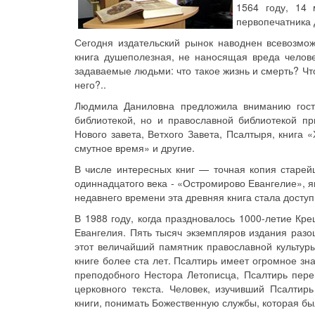
1564 году, 14 
первопечатника 
Сегодня издательский рынок наводнен всевозмо
книга душеполезная, не наносящая вреда человеч
задаваемые людьми: что такое жизнь и смерть? Что
него?..
Людмила Даниловна предложила вниманию госте
библиотекой, но и православной библиотекой п
Нового завета, Ветхого Завета, Псалтыря, книга
смутное время» и другие.
В числе интересных книг — точная копия старей
одиннадцатого века - «Остромирово Евангелие», 
недавнего времени эта древняя книга стала доступ
В 1988 году, когда праздновалось 1000-летие К
Евангелия. Пять тысяч экземпляров издания разо
этот величайший памятник православной культуры
книге более ста лет. Псалтирь имеет огромное зн
преподобного Нестора Летописца, Псалтирь пер
церковного текста. Человек, изучивший Псалтир
книги, понимать Божественную службы, которая бы