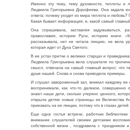
Именно эту тему, тему духовности, теплоты и
Людмила Григорьевна Дорофеева. Она задала юн
ответа: почему уходит из мира теплота и любовь? 
Какая бывает информация, и, какой самый главны
Она спрашивала, заставляя задумываться, ра
православия, историю Руси, историю книги. 
рассказывала, нет не читала лекцию, не вела у
которая идет от Духа Святого.
В ее устах притчи о великих старцах и праведника
Людмила Григорьевна вела слушателя по тропинк
смысл, отвечала на самый главный вопрос: что т
душе нашей. Снова и снова приводила примеры.
И слушал завороженный зал, внимал каждому ее сл
воспринимали, как что-то далекое, совершенно 
знают наши дети, сколько утеряно ценного, кото
открыла детям новые страницы ее Величества Кн
приезжать на ее лекции, потому что в глазах детей
Еще одна гостья встречи, работник библиотек
внимание слушателей своими детскими воспомин
собственной жизни , поздравила с праздником и