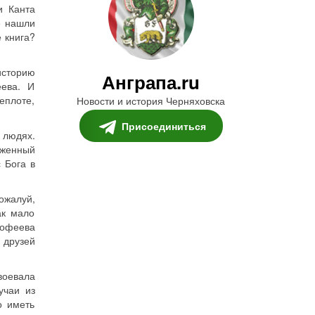
и Канта
е нашли
 книга?
историю
Анграпа.ru
еева. И
еплоте,
Новости и история Черняховска
Присоединиться
м людях.
оженный
 Бога в
ожалуй,
ак мало
рофеева
 друзей
воевала
учаи из
о иметь