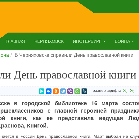
ГЛАВНАЯ
ЧЕРНЯХОВСК
ИНСТЕРБУРГ
ВОЙНА
йона
В Черняховске справили День православной книги
ли День православной книги
размер шрифта
ске в городской библиотеке 16 марта состо
аршеклассников с главной героиней праздник
ной книги, как ее представила ведущая Лю
раснова, Книгой.
чается в России День православной книги. Март выбран не случ