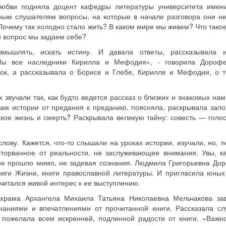
 любви подняла доцент кафедры литературы университета имен
ым слушателям вопросы, на которые в начале разговора они н
Почему так холодно стало жить? В каком мире мы живем? Что такое
й вопрос мы задаем себе?
змышлять, искать истину. И давала ответы, рассказывала 
«Мы все наследники Кирилла и Мефодия», - говорила Дороф
рок, а рассказывала о Борисе и Глебе, Кирилле и Мефодии, о т
х звучали так, как будто ведется рассказ о близких и знакомых на
ам истории от предания к преданию, поясняла, раскрывала зал
акое жизнь и смерть? Раскрывала великую тайну: совесть — голос
ову. Кажется, что-то слышали на уроках истории, изучали, но, п
оторванное от реальности, не заслуживающее внимания. Увы, к
рое прошло мимо, не задевая сознания. Людмила Григорьевна До
иги Жизни, книги православной литературы. И пригласила юных
 читался живой интерес к ее выступлению.
и храма Архангела Михаила Татьяна Николаевна Мельчакова за
аниями и впечатлениями от прочитанной книги. Рассказала сл
 пожелала всем искренней, подлинной радости от книги. «Важн