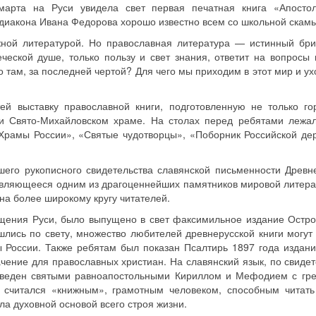
марта на Руси увидела свет первая печатная книга «Апосто
диакона Ивана Федорова хорошо известно всем со школьной скамь
жной литературой. Но православная литература — истинный бри
еской душе, только пользу и свет знания, ответит на вопросы 
 там, за последней чертой? Для чего мы приходим в этот мир и ух
й выставку православной книги, подготовленную не только го
ри Свято-Михайловском храме. На столах перед ребятами лежа
 «Храмы России», «Святые чудотворцы», «Поборник Российской де
шего рукописного свидетельства славянской письменности Древн
являющееся одним из драгоценнейших памятников мировой литера
на более широкому кругу читателей.
рещения Руси, было выпущено в свет факсимильное издание Остр
шлись по свету, множество любителей древнерусской книги могут 
 России. Также ребятам был показан Псалтирь 1897 года издани
ачение для православных христиан. На славянский язык, по свидет
еведен святыми равноапостольными Кириллом и Мефодием с гре
ь считался «книжным», грамотным человеком, способным читать
ла духовной основой всего строя жизни.