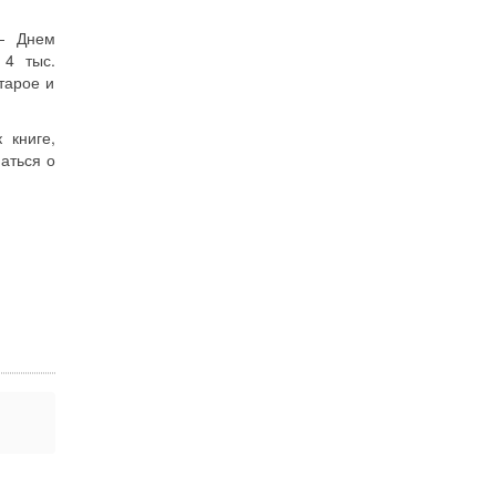
 — Днем
 4 тыс.
тарое и
 книге,
аться о