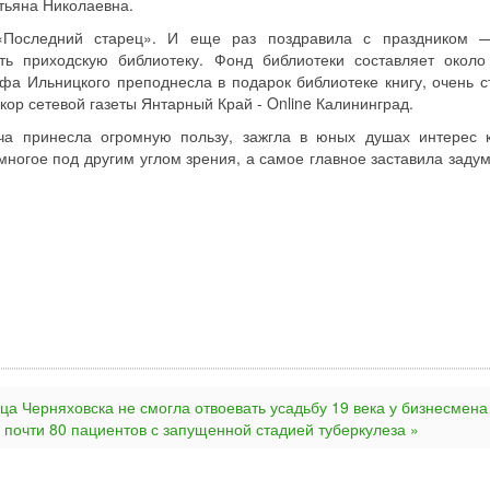
атьяна Николаевна.
 «Последний старец». И еще раз поздравила с праздником
ть приходскую библиотеку. Фонд библиотеки составляет около
фа Ильницкого преподнесла в подарок библиотеке книгу, очень с
кор сетевой газеты Янтарный Край - Online Калининград.
еча принесла огромную пользу, зажгла в юных душах интерес к
многое под другим углом зрения, а самое главное заставила задум
ца Черняховска не смогла отвоевать усадьбу 19 века у бизнесмена
 почти 80 пациентов с запущенной стадией туберкулеза »