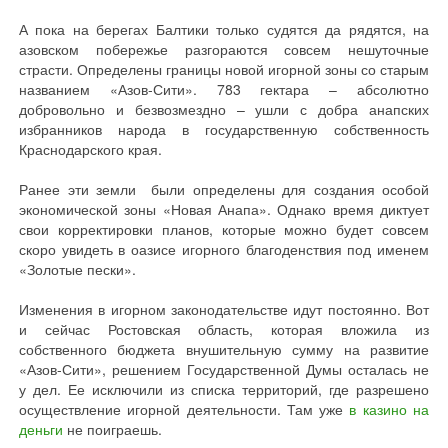
А пока на берегах Балтики только судятся да рядятся, на
азовском побережье разгораются совсем нешуточные
страсти. Определены границы новой игорной зоны со старым
названием «Азов-Сити». 783 гектара – абсолютно
добровольно и безвозмездно – ушли с добра анапских
избранников народа в государственную собственность
Краснодарского края.
Ранее эти земли были определены для создания особой
экономической зоны «Новая Анапа». Однако время диктует
свои корректировки планов, которые можно будет совсем
скоро увидеть в оазисе игорного благоденствия под именем
«Золотые пески».
Изменения в игорном законодательстве идут постоянно. Вот
и сейчас Ростовская область, которая вложила из
собственного бюджета внушительную сумму на развитие
«Азов-Сити», решением Государственной Думы осталась не
у дел. Ее исключили из списка территорий, где разрешено
осуществление игорной деятельности. Там уже
в казино на
деньги
не поиграешь.