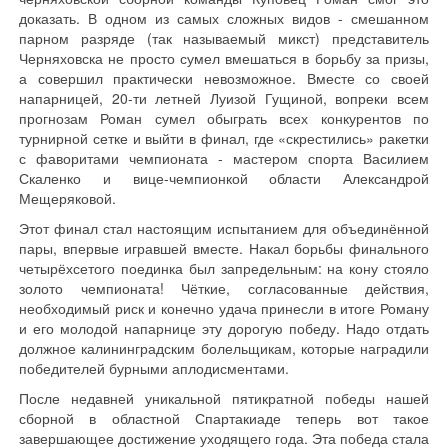
доказать. В одном из самых сложных видов - смешанном
парном разряде (так называемый микст) представитель
Черняховска не просто сумел вмешаться в борьбу за призы,
а совершил практически невозможное. Вместе со своей
напарницей, 20-ти летней Луизой Гущиной, вопреки всем
прогнозам Роман сумел обыграть всех конкурентов по
турнирной сетке и выйти в финал, где «скрестились» ракетки
с фаворитами чемпионата - мастером спорта Василием
Скаленко и вице-чемпионкой области Александрой
Мещеряковой.
Этот финал стал настоящим испытанием для объединённой
пары, впервые игравшей вместе. Накал борьбы финального
четырёхсетого поединка был запредельным: на кону стояло
золото чемпионата! Чёткие, согласованные действия,
необходимый риск и конечно удача принесли в итоге Роману
и его молодой напарнице эту дорогую победу. Надо отдать
должное калининградским болельщикам, которые наградили
победителей бурными аплодисментами.
После недавней уникальной пятикратной победы нашей
сборной в областной Спартакиаде теперь вот такое
завершающее достижение уходящего года. Эта победа стала