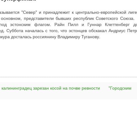
зывается "Север" и принадлежит к центрально-европейской лиге
 основном, представители бывших республик Советского Союза.
под эстонским флагом. Райн Пилл и Гуннар Клеттенберг до
д. Суббота началась с того, что эстонцев обскакал Андриус Петр
нкура досталась россиянину Владимиру Туганову.
й калининградец зарезан косой на почве ревности
"Городским