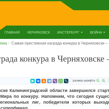
ГЛАВНАЯ
ЧЕРНЯХОВСК
ИНСТЕРБУРГ
ВОЙНА
йона
Самая престижная награда конкура в Черняховске –
рада конкура в Черняховске 
размер шрифта
ске Калининградской области завершился стар
 Мира по конкуру. Напомним, что сегодня сущес
региональных лиг, победители которых выход
 суперфинал.