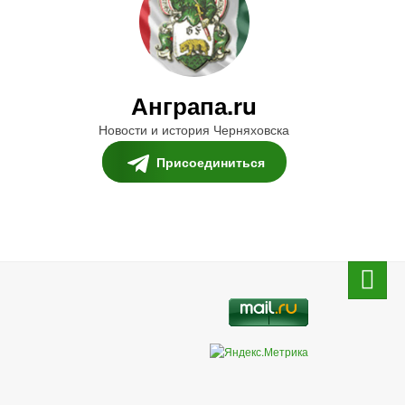
Анграпа.ru
Новости и история Черняховска
Присоединиться