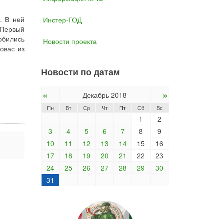
. В ней
Инстер-ГОД
 Первый
бились
Новости проекта
овас из
Новости по датам
«
»
Декабрь 2018
Пн
Вт
Ср
Чт
Пт
Сб
Вс
1
2
3
4
5
6
7
8
9
10
11
12
13
14
15
16
17
18
19
20
21
22
23
24
25
26
27
28
29
30
31