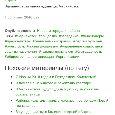
Административная единица:
Черняховск
Прочитано
2046
раз
Опубликовано в
Новости города и района
Теги
Черняховск
общество
заседание
пенсионеры
председатель
глава администрации
сергей булычев
олег луцук
ирина душакевич
управление социальной
защиты населения
татьяна волынская
благодарность
общественная организация
организации
Похожие материалы (по тегу)
С Новым 2019 годом и Рождеством Христовым!
В пожаре в Черняховске закоптило квартиру
В Черняховске будут судить мужчину за убийство
сожительницы
Районы, кварталы, жилые массивы - встречаем Новый
год красиво!
За уходящий год в Калининградской области