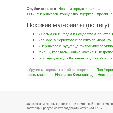
Опубликовано в
Новости города и района
Теги
Черняховск
общество
церковь
религия
Похожие материалы (по тегу)
С Новым 2019 годом и Рождеством Христовы
В пожаре в Черняховске закоптило квартиру
В Черняховске будут судить мужчину за уби
Районы, кварталы, жилые массивы - встреча
За уходящий год в Калининградской области
Другие материалы в этой категории:
« Под Черн
школьников
На трассе Калининград - Нестеров
Обо всех замеченных ошибках при работе сайта просьба 
Настоящий ресурс может содержать материалы 18+.