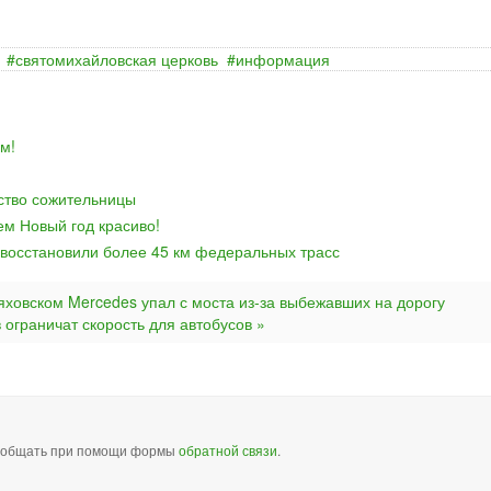
святомихайловская церковь
информация
м!
йство сожительницы
ем Новый год красиво!
 восстановили более 45 км федеральных трасс
яховском Mercedes упал с моста из-за выбежавших на дорогу
 ограничат скорость для автобусов »
сообщать при помощи формы
обратной связи
.