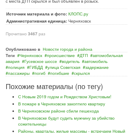
с места ДТП скрылся и был объявлен в розыск.
Источник материала и фото:
КЛОПС.ру
Административная единица:
Черняховск
Прочитано
3467
раз
Опубликовано в
Новости города и района
Теги
Черняховск
происшествие
ДТП
автомобильная
авария
Гусевское шоссе
водитель
автомобиль
полиция
ГИБДД
улица Советская
задержание
пассажиры
погиб
погибшие
скрылся
Похожие материалы (по тегу)
С Новым 2019 годом и Рождеством Христовым!
В пожаре в Черняховске закоптило квартиру
В Черняховском районе сбили пешехода
В Черняховске будут судить мужчину за убийство
сожительницы
Районы, кварталы, жилые массивы - встречаем Новый