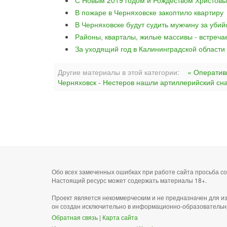
С Новым 2019 годом и Рождеством Христовы
В пожаре в Черняховске закоптило квартиру
В Черняховске будут судить мужчину за уби
Районы, кварталы, жилые массивы - встреча
За уходящий год в Калининградской области
Другие материалы в этой категории:
« Оператив
Черняховск - Нестеров нашли артиллерийский сн
Обо всех замеченных ошибках при работе сайта просьба 
Настоящий ресурс может содержать материалы 18+.
Проект является некоммерческим и не предназначен для и
он создан исключительно в информационно-образовательн
Обратная связь
|
Карта сайта