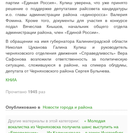
партии «Единая Россия». Кулиш уверена, что уже принято
решение о поддержке депутатами райсовета кандидатуры
и.о. главы администрации района «единоросса» Валерия
Фомина. Кроме того, документы для участия в конкурсе
подал Вячеслав Кнышов, начальник общего отдела
администрации района, член «Единой России».
В обращении на имя губернатора Калининградской области
Николая Цуканова Галина Кулиш и руководитель
черняховского отделения движения «Справедливость» Вера
Сафонова возложили ответственность за политическую
ситуацию, сложившуюся в районе, на спикера облдумы,
депутата от Черняховского района Сергея Булычева.
КНИА
Прочитано
1945
раз
Опубликовано в
Новости города и района
Другие материалы в этой категории:
« Молодая
вокалистка из Черняховска получила шанс выступить на
«Евровидении»
Из Калининграда – в замок Инстербург