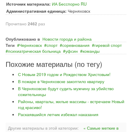
Источник материала:
ИА Бесспорно RU
Административная единица:
Черняховск
Прочитано
2462
раз
Опубликовано в
Новости города и района
Теги
Черняховск
спорт
соревнования
гиревой спорт
психиатрическая больница
уфсин
команды
Похожие материалы (по тегу)
С Новым 2019 годом и Рождеством Христовым!
В пожаре в Черняховске закоптило квартиру
В Черняховске будут судить мужчину за убийство
сожительницы
Районы, кварталы, жилые массивы - встречаем Новый
год красиво!
Раскаявшийся летчик избежал наказания
Другие материалы в этой категории:
« Самые меткие в