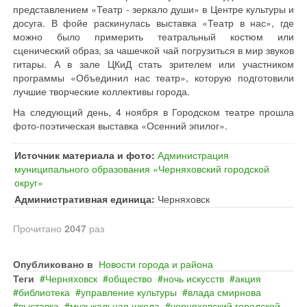
представлением «Театр - зеркало души» в Центре культуры и
досуга. В фойе раскинулась выставка «Театр в нас», где
можно было примерить театральный костюм или
сценический образ, за чашечкой чай погрузиться в мир звуков
гитары. А в зале ЦКиД стать зрителем или участником
программы «Объединил нас театр», которую подготовили
лучшие творческие коллективы города.
На следующий день, 4 ноября в Городском театре прошла
фото-поэтическая выставка «Осенний эпилог».
Источник материала и фото:
Администрация
муниципального образования «Черняховский городской
округ»
Административная единица:
Черняховск
Прочитано
2047
раз
Опубликовано в
Новости города и района
Теги
Черняховск
общество
ночь искусств
акция
библиотека
управление культуры
влада смирнова
выставка
музыкальная школа
черняховский городской