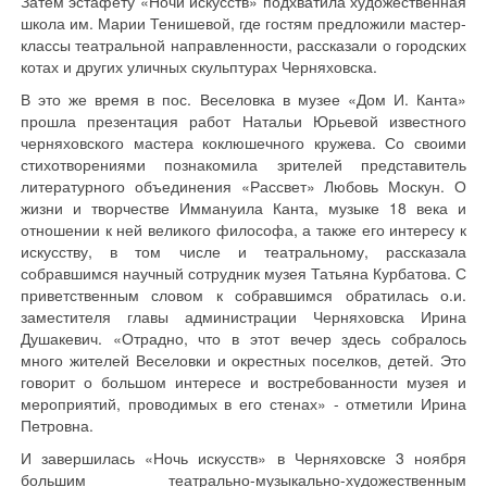
Затем эстафету «Ночи искусств» подхватила художественная
школа им. Марии Тенишевой, где гостям предложили мастер-
классы театральной направленности, рассказали о городских
котах и других уличных скульптурах Черняховска.
В это же время в пос. Веселовка в музее «Дом И. Канта»
прошла презентация работ Натальи Юрьевой известного
черняховского мастера коклюшечного кружева. Со своими
стихотворениями познакомила зрителей представитель
литературного объединения «Рассвет» Любовь Москун. О
жизни и творчестве Иммануила Канта, музыке 18 века и
отношении к ней великого философа, а также его интересу к
искусству, в том числе и театральному, рассказала
собравшимся научный сотрудник музея Татьяна Курбатова. С
приветственным словом к собравшимся обратилась о.и.
заместителя главы администрации Черняховска Ирина
Душакевич. «Отрадно, что в этот вечер здесь собралось
много жителей Веселовки и окрестных поселков, детей. Это
говорит о большом интересе и востребованности музея и
мероприятий, проводимых в его стенах» - отметили Ирина
Петровна.
И завершилась «Ночь искусств» в Черняховске 3 ноября
большим театрально-музыкально-художественным