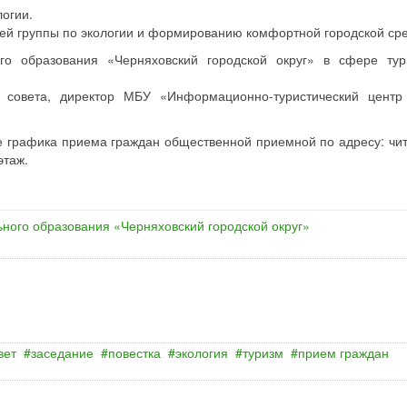
логии.
очей группы по экологии и формированию комфортной городской ср
ого образования «Черняховский городской округ» в сфере ту
о совета, директор МБУ «Информационно-туристический центр
е графика приема граждан общественной приемной по адресу: чи
этаж.
ного образования «Черняховский городской округ»
вет
заседание
повестка
экология
туризм
прием граждан