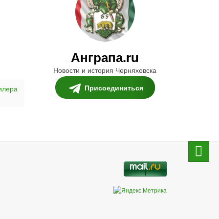
Анграпа.ru
Новости и история Черняховска
Присоединиться
илера