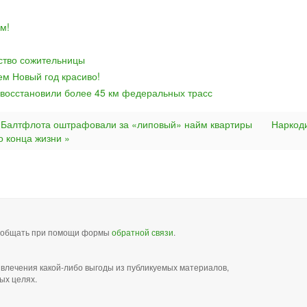
м!
йство сожительницы
ем Новый год красиво!
 восстановили более 45 км федеральных трасс
Балтфлота оштрафовали за «липовый» найм квартиры
Наркод
о конца жизни »
сообщать при помощи формы
обратной связи
.
звлечения какой-либо выгоды из публикуемых материалов,
ых целях.