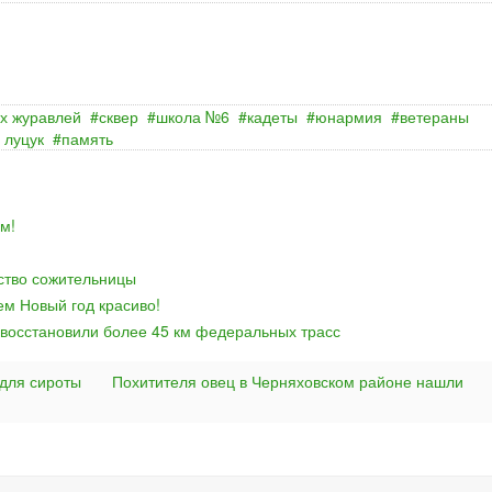
х журавлей
сквер
школа №6
кадеты
юнармия
ветераны
 луцук
память
м!
йство сожительницы
ем Новый год красиво!
 восстановили более 45 км федеральных трасс
 для сироты
Похитителя овец в Черняховском районе нашли