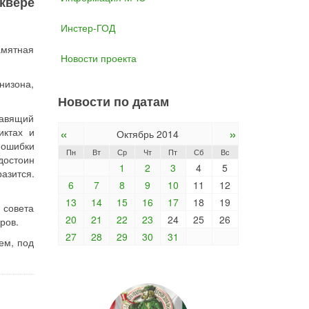
квере
Инстер-ГОД
амятная
Новости проекта
низона,
Новости по датам
равящий
«
»
иктах и
Октябрь 2014
 ошибки
Пн
Вт
Ср
Чт
Пт
Сб
Вс
достоин
1
2
3
4
5
азится.
6
7
8
9
10
11
12
13
14
15
16
17
18
19
 совета
20
21
22
23
24
25
26
ров.
27
28
29
30
31
ем, под