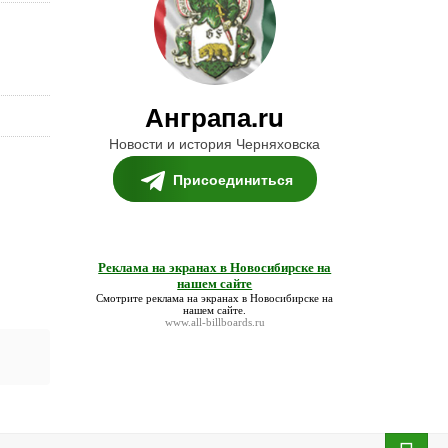
Анграпа.ru
Новости и история Черняховска
Присоединиться
Реклама на экранах в Новосибирске на
нашем сайте
Смотрите
реклама на экранах в Новосибирске на
нашем сайте
.
www.all-billboards.ru