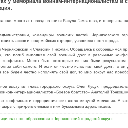
тах у мемориала воинам-интернационалистам в с
кция.
анная много лет назад на стихи Расула Гамзатова, и теперь эта п
дминистрации, командиры воинских частей Черняховского гар
тских классов и юнармейских отрядов, учащиеся школ города.
п Черняховский и Славский Николай. Обращаясь к собравшимся п
х, кто погиб выполняя свой военный долг в различных конфл
ые конфликты. Может быть некоторые из них были результатом
ом за себя самого. И если он честно исполнил свой долг, то он 
 все будем честно исполнять свой дог, то мир вокруг нас преобр
ов выступил глава городского округа Олег Луцук, председатель
 воинов-интернационалистов «Боевое братство» Анатолий Тонкошку
х конфликтах и террористических актах минутой молчания. А зат
е шары с прикрепленными к ним бумажными журавликами.
иципального образования «Черняховский городской округ»