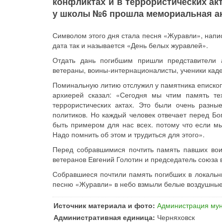
конфликтах и в террористических ак
у школы №6 прошла мемориальная а
Символом этого дня стала песня «Журавли», напис
дата так и называется «День белых журавлей».
Отдать дань погибшим пришли представители а
ветераны, воины-интернационалисты, ученики каде
Поминальную литию отслужил у памятника еписко
архиерей сказал: «Сегодня мы чтим память те
террористических актах. Это были очень разн
политиков. Но каждый человек отвечает перед Бог
быть примером для нас всех. потому что если мы
Надо помнить об этом и трудиться для этого».
Перед собравшимися почтить память павших воин
ветеранов Евгений Голотин и председатель союза
Собравшиеся почтили память погибших в локальны
песню «Журавли» в небо взмыли белые воздушны
Источник материала и фото:
Администрация мун
Административная единица:
Черняховск