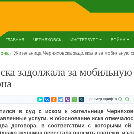
ГЛАВНАЯ
ЧЕРНЯХОВСК
ИНСТЕРБУРГ
ВОЙНА
йона
Жительница Черняховска задолжала за мобильную с
ска задолжала за мобильную
она
размер шрифта
тился в суд с иском к жительнице Черняхов
авленные услуги. В обоснование иска отмечалос
два договора, в соответствии с которыми ей
нако женщина перестала вносить платежи, из-за