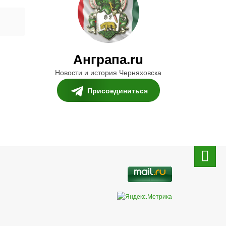
Анграпа.ru
Новости и история Черняховска
Присоединиться