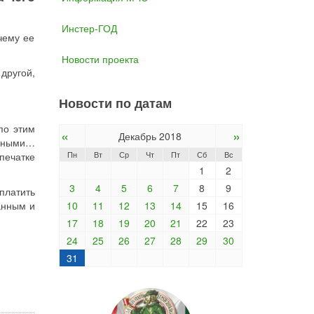
Инстер-ГОД
чему ее
Новости проекта
другой,
Новости по датам
по этим
«
»
Декабрь 2018
ичными…
Пн
Вт
Ср
Чт
Пт
Сб
Вс
печатке
1
2
3
4
5
6
7
8
9
платить
анным и
10
11
12
13
14
15
16
17
18
19
20
21
22
23
24
25
26
27
28
29
30
31