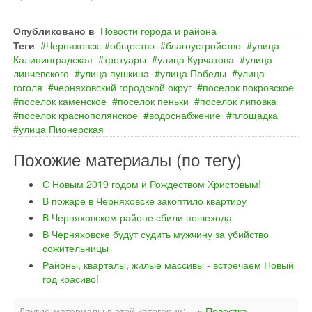
Опубликовано в
Новости города и района
Теги
Черняховск
общество
благоустройство
улица
Калининградская
тротуары
улица Курчатова
улица
линчевского
улица пушкина
улица Победы
улица
гоголя
черняховский городской округ
поселок покровское
поселок каменское
поселок пеньки
поселок липовка
поселок краснополянское
водоснабжение
площадка
улица Пионерская
Похожие материалы (по тегу)
С Новым 2019 годом и Рождеством Христовым!
В пожаре в Черняховске закоптило квартиру
В Черняховском районе сбили пешехода
В Черняховске будут судить мужчину за убийство
сожительницы
Районы, кварталы, жилые массивы - встречаем Новый
год красиво!
Другие материалы в этой категории:
« Повестка