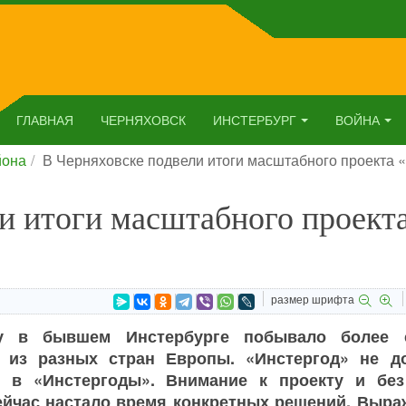
ГЛАВНАЯ
ЧЕРНЯХОВСК
ИНСТЕРБУРГ
ВОЙНА
йона
В Черняховске подвели итоги масштабного проекта 
и итоги масштабного проект
размер шрифта
у в бывшем Инстербурге побывало более 
в из разных стран Европы. «Инстергод» не д
я в «Инстергоды». Внимание к проекту и без
ейчас настало время конкретных решений. Выра