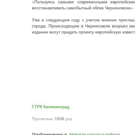
«Пользуясь самыми современными европейски
восстанавливать самобытный облик Черняховска».
Уже в следующем году с учетом мнения приглаш
города. Происходящим в Черняховске всерьез заи
издании могут придать проекту европейскую извест
ГТРК Калининград
.
Прочитано
1838
раз
Опубликовано в
Новости города и района