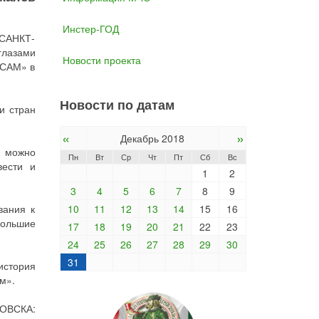
Инстер-ГОД
САНКТ-
глазами
Новости проекта
СЕСАМ» в
Новости по датам
и стран
«
»
Декабрь 2018
в можно
Пн
Вт
Ср
Чт
Пт
Сб
Вс
вести и
1
2
3
4
5
6
7
8
9
вания к
10
11
12
13
14
15
16
большие
17
18
19
20
21
22
23
24
25
26
27
28
29
30
31
стория
м».
ОВСКА: