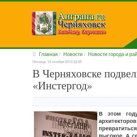
Главная
Новости
Новости города и ра
Пятница, 15 октября 2010 22:05
В Черняховске подвел
«Инстергод»
В этом год
архитекторо
превратитьс
высокое. А с