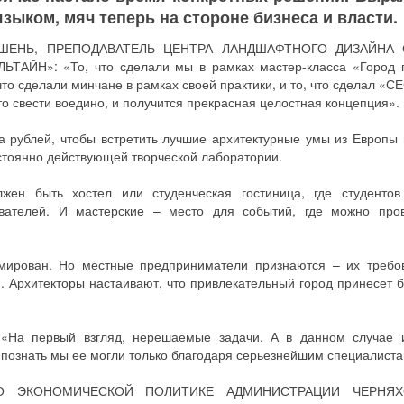
зыком, мяч теперь на стороне бизнеса и власти.
ШЕНЬ, ПРЕПОДАВАТЕЛЬ ЦЕНТРА ЛАНДШАФТНОГО ДИЗАЙНА 
ТАЙН»: «То, что сделали мы в рамках мастер-класса «Город 
 что сделали минчане в рамках своей практики, и то, что сделал «
то свести воедино, и получится прекрасная целостная концепция».
 рублей, чтобы встретить лучшие архитектурные умы из Европы 
стоянно действующей творческой лаборатории.
н быть хостел или студенческая гостиница, где студенто
вателей. И мастерские – место для событий, где можно про
мирован. Но местные предприниматели признаются – их требо
. Архитекторы настаивают, что привлекательный город принесет 
 первый взгляд, нерешаемые задачи. А в данном случае и
о познать мы ее могли только благодаря серьезнейшим специалиста
О ЭКОНОМИЧЕСКОЙ ПОЛИТИКЕ АДМИНИСТРАЦИИ ЧЕРНЯХ