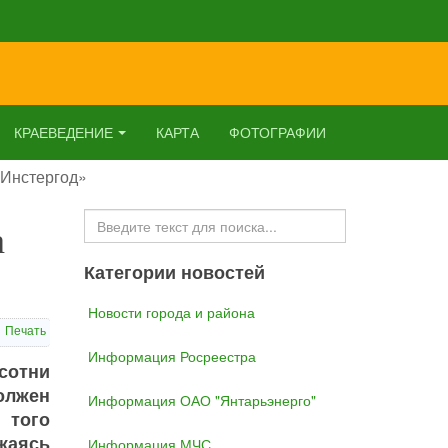
КРАЕВЕДЕНИЕ
КАРТА
ФОТОГРАФИИ
«Инстергод»
Искать...
а
Категории новостей
Новости города и района
Печать
Информация Росреестра
сотни
олжен
Информация ОАО "Янтарьэнерго"
 того
жаясь
Информация МЧС