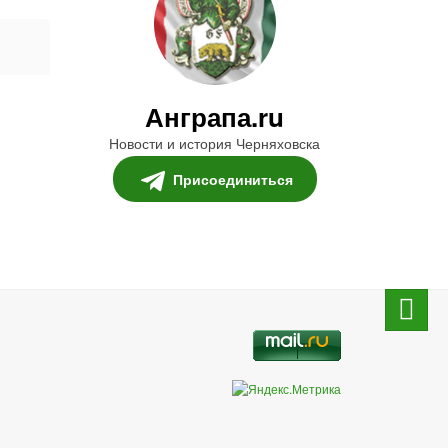
Анграпа.ru
Новости и история Черняховска
Присоединиться