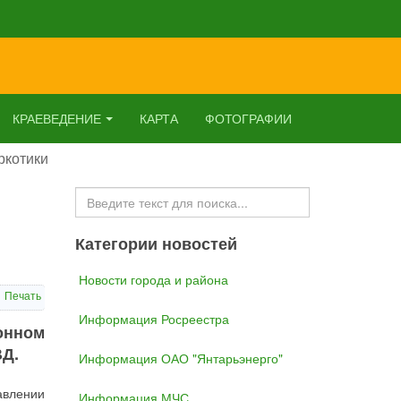
КРАЕВЕДЕНИЕ
КАРТА
ФОТОГРАФИИ
ркотики
Искать...
Категории новостей
Новости города и района
Печать
Информация Росреестра
онном
ВД.
Информация ОАО "Янтарьэнерго"
авлении
Информация МЧС