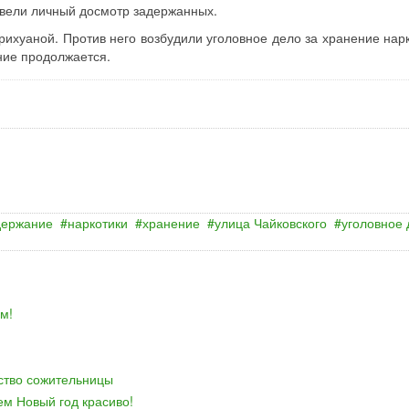
овели личный досмотр задержанных.
рихуаной. Против него возбудили уголовное дело за хранение нарк
ние продолжается.
держание
наркотики
хранение
улица Чайковского
уголовное 
м!
йство сожительницы
ем Новый год красиво!