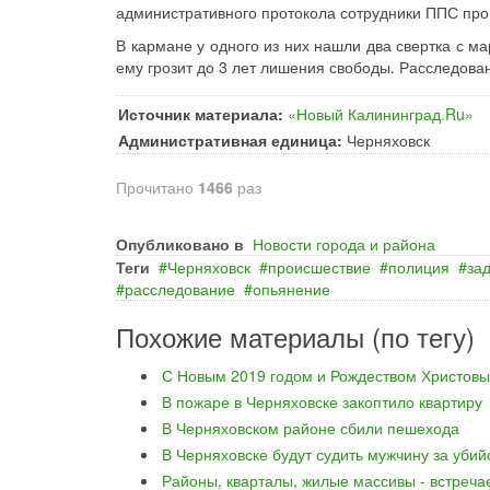
административного протокола сотрудники ППС пр
В кармане у одного из них нашли два свертка с ма
ему грозит до 3 лет лишения свободы. Расследова
Источник материала:
«Новый Калининград.Ru»
Административная единица:
Черняховск
Прочитано
1466
раз
Опубликовано в
Новости города и района
Теги
Черняховск
происшествие
полиция
за
расследование
опьянение
Похожие материалы (по тегу)
С Новым 2019 годом и Рождеством Христовы
В пожаре в Черняховске закоптило квартиру
В Черняховском районе сбили пешехода
В Черняховске будут судить мужчину за уби
Районы, кварталы, жилые массивы - встреча