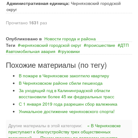
Административная единица:
Черняховский городской
округ
Прочитано
1631
раз
Опубликовано в
Новости города и района
Теги
черняховский городской округ
происшествие
ДТП
автомобильная авария
грузовики
Похожие материалы (по тегу)
В пожаре в Черняховске закоптило квартиру
В Черняховском районе сбили пешехода
За уходящий год в Калининградской области
восстановили более 45 км федеральных трасс
С 1 января 2019 года разрешен сбор валежника
Уникальное достижение черняховского спорта!
Другие материалы в этой категории:
« В Черняховске
приступают к благоустройству трех общественных
территорий
Прием граждан по вопросам качества