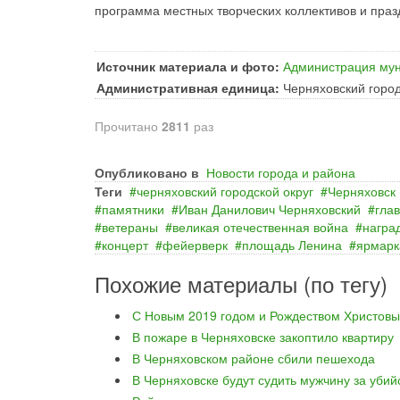
программа местных творческих коллективов и пра
Источник материала и фото:
Администрация мун
Административная единица:
Черняховский город
Прочитано
2811
раз
Опубликовано в
Новости города и района
Теги
черняховский городской округ
Черняховск
памятники
Иван Данилович Черняховский
гла
ветераны
великая отечественная война
награ
концерт
фейерверк
площадь Ленина
ярмарк
Похожие материалы (по тегу)
С Новым 2019 годом и Рождеством Христовы
В пожаре в Черняховске закоптило квартиру
В Черняховском районе сбили пешехода
В Черняховске будут судить мужчину за уби