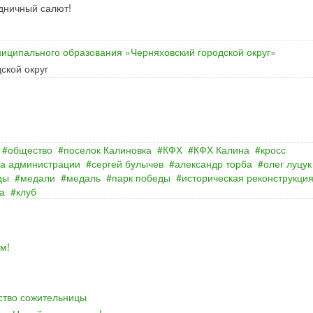
здничный салют!
иципального образования «Черняховский городской округ»
ской округ
общество
поселок Калиновка
КФХ
КФХ Калина
кросс
ва администрации
сергей булычев
александр торба
олег луцук
ды
медали
медаль
парк победы
историческая реконструкци
а
клуб
м!
йство сожительницы