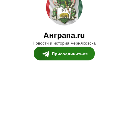
Анграпа.ru
Новости и история Черняховска
Присоединиться
я