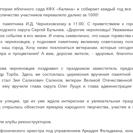
итории яблочного сада КФХ «Калина» и собирает каждый год все
количество участников перевалило далеко за 1000!
у памятника И.Д. Черняховскому в 11:00. С приветствием к го
родского округа Сергей Булычев. «Дорогие черняховцы! Уважаемые
ое событие в его жизни. И очень символично, что наши торжества 
х черняховцев, у подножия памятнику великому советскому пол
наш город. Хочу низко поклониться ветеранам, которые сегодня
ра и процветания! А вам, дорогие жители, - здоровья, благопо
ова черняховцев поздравил с праздником заместитель предс
ндр Торба. Здесь же состоялась церемония вручения памятной
 стал Зия Салихович Салихов, ветеран Великой Отечественной
у ему вручили глава округа Олег Луцук и глава администрации
им улицам, где их уже ждала интересная и увлекательная праз
 открылась областная ярмарка народного творчества, участие в 
и клубы реконструкторов.
фонического оркестра под управлением Аркадия Фельдмана, кон