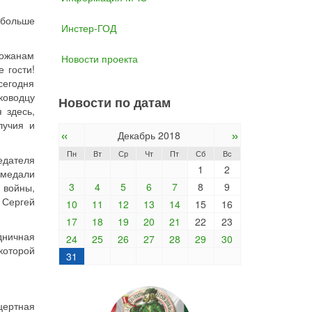
 больше
Инстер-ГОД
рожанам
Новости проекта
 гости!
сегодня
ководцу
Новости по датам
 здесь,
лучия и
«
»
Декабрь 2018
Пн
Вт
Ср
Чт
Пт
Сб
Вс
едателя
1
2
 медали
3
4
5
6
7
8
9
 войны,
 Сергей
10
11
12
13
14
15
16
17
18
19
20
21
22
23
дничная
24
25
26
27
28
29
30
которой
31
цертная