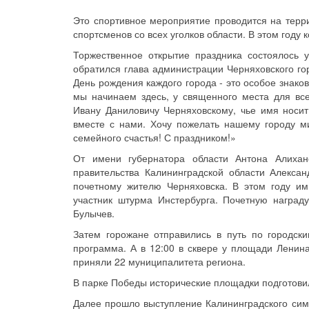
Это спортивное мероприятие проводится на терр
спортсменов со всех уголков области. В этом году 
Торжественное открытие праздника состоялось 
обратился глава администрации Черняховского го
День рождения каждого города - это особое знаков
мы начинаем здесь, у священного места для все
Ивану Даниловичу Черняховскому, чье имя носит 
вместе с нами. Хочу пожелать нашему городу ми
семейного счастья! С праздником!»
От имени губернатора области Антона Алихан
правительства Калининградской области Алекса
почетному жителю Черняховска. В этом году им
участник штурма Инстербурга. Почетную наград
Булычев.
Затем горожане отправились в путь по городск
программа. А в 12:00 в сквере у площади Ленина
приняли 22 муниципалитета региона.
В парке Победы исторические площадки подготовил
Далее прошло выступление Калининградского сим