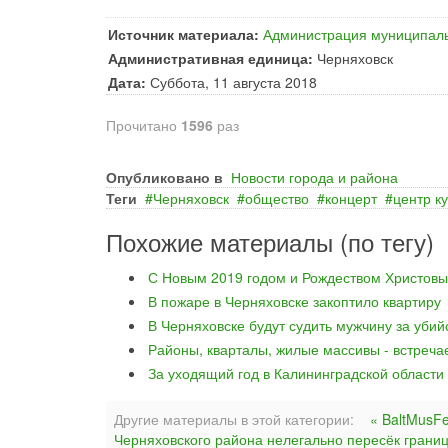
Источник материала:
Администрация муниципаль
Административная единица:
Черняховск
Дата:
Суббота, 11 августа 2018
Прочитано
1596
раз
Опубликовано в
Новости города и района
Теги
Черняховск
общество
концерт
центр к
Похожие материалы (по тегу)
С Новым 2019 годом и Рождеством Христовы
В пожаре в Черняховске закоптило квартиру
В Черняховске будут судить мужчину за уби
Районы, кварталы, жилые массивы - встреча
За уходящий год в Калининградской области
Другие материалы в этой категории:
« BaltMusFe
Черняховского района нелегально пересёк грани