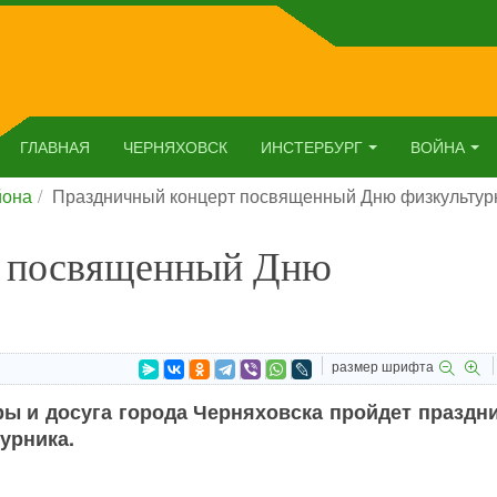
ГЛАВНАЯ
ЧЕРНЯХОВСК
ИНСТЕРБУРГ
ВОЙНА
йона
Праздничный концерт посвященный Дню физкультур
т посвященный Дню
размер шрифта
уры и досуга города Черняховска пройдет празд
урника.