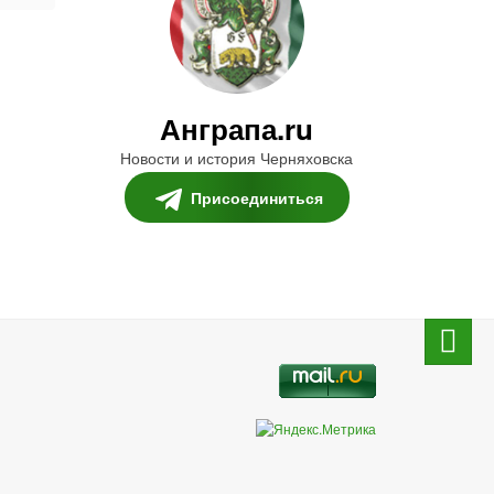
Анграпа.ru
Новости и история Черняховска
Присоединиться