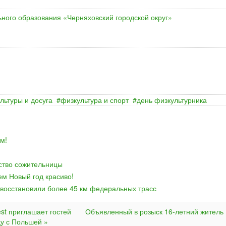
ного образования «Черняховский городской округ»
ультуры и досуга
физкультура и спорт
день физкультурника
м!
йство сожительницы
ем Новый год красиво!
 восстановили более 45 км федеральных трасс
st приглашает гостей
Объявленный в розыск 16-летний житель
цу с Польшей »