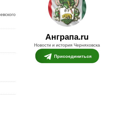
евского
Анграпа.ru
Новости и история Черняховска
Присоединиться