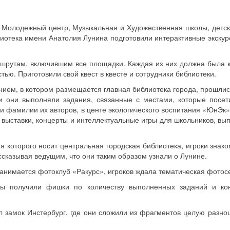
ж, Молодежный центр, Музыкальная и Художественная школы, детск
лиотека имени Анатолия Лунина подготовили интерактивные экскур
шрутам, включившим все площадки. Каждая из них должна была к
тью. Приготовили свой квест в квесте и сотрудники библиотеки.
нием, в котором размещается главная библиотека города, прошлис
и они выполняли задания, связанные с местами, которые посет
и фамилии их авторов, в центе экологического воспитания «ЮнЭк»
ят выставки, концерты и интеллектуальные игры для школьников, в
 которого носит центральная городская библиотека, игроки знако
ссказывая ведущим, что они таким образом узнали о Лунине.
 занимается фотоклуб «Ракурс», игроков ждала тематическая фотос
ды получили фишки по количеству выполненных заданий и ко
 замок Инстербург, где они сложили из фрагментов целую разно