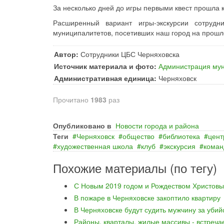
За несколько дней до игры первыми квест прошла 
Расширенный вариант игры-экскурсии сотрудн
муниципалитетов, посетивших наш город на прошл
Автор:
Сотрудники ЦБС Черняховска
Источник материала и фото:
Администрация мун
Административная единица:
Черняховск
Прочитано
1983
раз
Опубликовано в
Новости города и района
Теги
Черняховск
общество
библиотека
цент
художественная школа
клуб
экскурсия
кома
Похожие материалы (по тегу)
С Новым 2019 годом и Рождеством Христовы
В пожаре в Черняховске закоптило квартиру
В Черняховске будут судить мужчину за уби
Районы, кварталы, жилые массивы - встреча