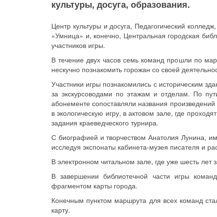
культуры, досуга, образования.
Центр культуры и досуга, Педагогический коллед
«Умница» и, конечно, Центральная городская биб
участников игры.
В течение двух часов семь команд прошли по мар
нескучно познакомить горожан со своей деятельнос
Участники игры познакомились с историческим зда
за экскурсоводами по этажам и отделам. По пут
абонементе сопоставляли названия произведений 
в экологическую игру, в актовом зале, где проход
задания краеведческого турнира.
С биографией и творчеством Анатолия Лунина, имя
исследуя экспонаты кабинета-музея писателя и ра
В электронном читальном зале, где уже шесть лет
В завершении библиотечной части игры коман
фрагментом карты города.
Конечным пунктом маршрута для всех команд стал
карту.