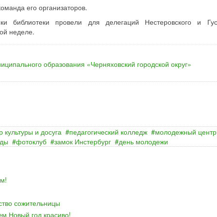
команда его организаторов.
ики библиотеки провели для делегаций Нестеровского и Гус
ой неделе.
иципального образования «Черняховский городской округ»
р культуры и досуга
педагогический колледж
молодежный центр
нды
фотоклуб
замок Инстербург
день молодежи
м!
йство сожительницы
ем Новый год красиво!