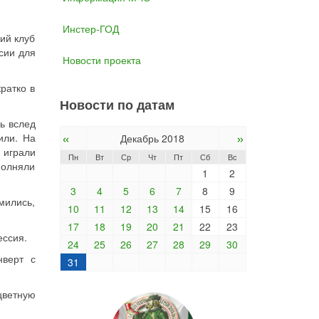
Инстер-ГОД
ий клуб
сии для
Новости проекта
ратко в
Новости по датам
ь вслед
«
»
или. На
Декабрь 2018
 играли
Пн
Вт
Ср
Чт
Пт
Сб
Вс
ыполняли
1
2
3
4
5
6
7
8
9
мились,
10
11
12
13
14
15
16
17
18
19
20
21
22
23
ессия.
24
25
26
27
28
29
30
нверт с
31
цветную