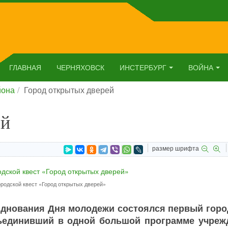
ГЛАВНАЯ
ЧЕРНЯХОВСК
ИНСТЕРБУРГ
ВОЙНА
йона
Город открытых дверей
ей
размер шрифта
родской квест «Город открытых дверей»
азднования Дня молодежи состоялся первый горо
бъединивший в одной большой программе учреж