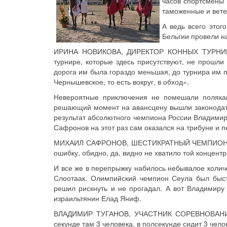
часов спортсмены 
таможенные и вете
А ведь всего этог
Бельгии провели н
ИРИНА НОВИКОВА, ДИРЕКТОР КОННЫХ ТУРНИРОВ 
турнире, которые здесь присутствуют, не прошли 
дорога им была гораздо меньшая, до турнира им пу
Чернышевское, то есть вокруг, в обход».
Невероятные приключения не помешали полякам
решающий момент на авансцену вышли законодате
результат абсолютного чемпиона России Владимир
Сафронов на этот раз сам оказался на трибуне и п
МИХАИЛ САФРОНОВ, ШЕСТИКРАТНЫЙ ЧЕМПИОНОВ 
ошибку, обидно, да, видно не хватило той концентр
И все же в перепрыжку набилось небывалое колич
Слоотаак. Олимпийский чемпион Сеула был быст
решил рискнуть и не прогадал. А вот Владимиру 
израильтянин Елад Яниф.
ВЛАДИМИР ТУГАНОВ, УЧАСТНИК СОРЕВНОВАНИЙ: 
секунде там 3 человека, в полсекунде сидит 3 чело