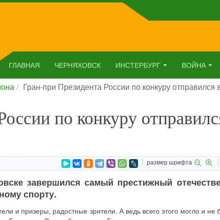
ГЛАВНАЯ
ЧЕРНЯХОВСК
ИНСТЕРБУРГ
ВОЙНА
йона
Гран-при Президента России по конкуру отправился
России по конкуру отправилс
размер шрифта
овске завершился самый престижный отечеств
ному спорту.
ли и призеры, радостные зрители. А ведь всего этого могло и не 