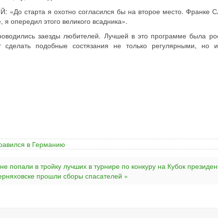
о старта я охотно согласился бы на второе место. Франке С
, я опередил этого великого всадника».
роводились заезды любителей. Лучшей в это программе была ро
т сделать подобные состязания не только регулярными, но 
правился в Германию
не попали в тройку лучших в турнире по конкуру на Кубок президен
Черняховске прошли сборы спасателей »