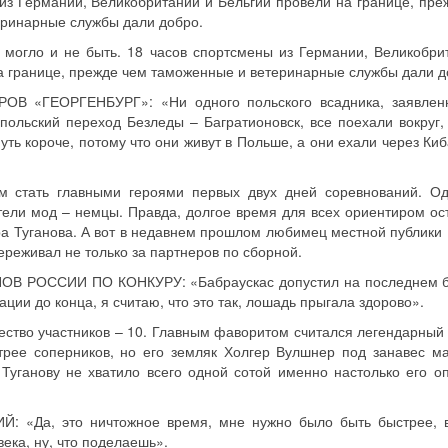
из Германии, Великобритании и Бельгии провели на границе, пре
ринарные службы дали добро.
о могло и не быть. 18 часов спортсмены из Германии, Великобри
а границе, прежде чем таможенные и ветеринарные службы дали д
«ГЕОРГЕНБУРГ»: «Ни одного польского всадника, заявленн
польский переход Безледы – Багратионовск, все поехали вокруг, 
ть короче, потому что они живут в Польше, а они ехали через Киб
 стать главными героями первых двух дней соревнований. Од
ли мод – немцы. Правда, долгое время для всех ориентиром ос
а Туганова. А вот в недавнем прошлом любимец местной публики
ереживал не только за партнеров по сборной.
РОССИИ ПО КОНКУРУ: «Бабраускас допустил на последнем б
ации до конца, я считаю, что это так, лошадь прыгала здорово».
ество участников – 10. Главным фаворитом считался легендарный
рее соперников, но его земляк Холгер Вулшнер под занавес м
Туганову не хватило всего одной сотой именно настолько его о
«Да, это ничтожное время, мне нужно было быть быстрее, 
века, ну, что поделаешь».