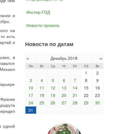
жде чем
Инстер-ГОД
тании и
обро.
Новости проекта
ого на
то есть
артай и
Новости по датам
«
»
нако, в
Декабрь 2018
тавался
Пн
Вт
Ср
Чт
Пт
Сб
Вс
 Михаил
1
2
3
4
5
6
7
8
9
арьере
10
11
12
13
14
15
16
17
18
19
20
21
22
23
 Франке
24
25
26
27
28
29
30
аршрута
31
передил
в одной