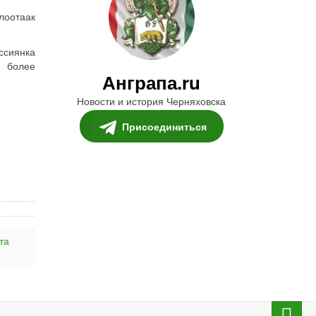
лоотаак
ссиянка
и более
Анграпа.ru
Новости и история Черняховска
Присоединиться
та