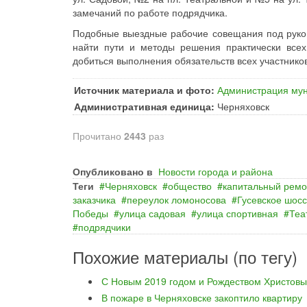
замечаний по работе подрядчика.
Подобные выездные рабочие совещания под руков
найти пути и методы решения практически все
добиться выполнения обязательств всех участнико
Источник материала и фото:
Администрация мун
Административная единица:
Черняховск
Прочитано
2443
раз
Опубликовано в
Новости города и района
Теги
Черняховск
общество
капитальный ремо
заказчика
переулок ломоносова
Гусевское шос
Победы
улица садовая
улица спортивная
Теа
подрядчики
Похожие материалы (по тегу)
С Новым 2019 годом и Рождеством Христовы
В пожаре в Черняховске закоптило квартиру