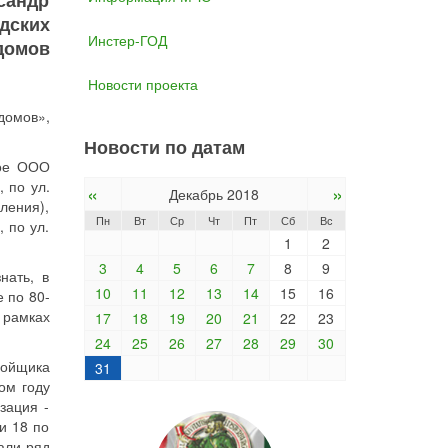
сандр
дских
Инстер-ГОД
домов
Новости проекта
домов»,
Новости по датам
кое ООО
 по ул.
«
»
Декабрь 2018
ления),
Пн
Вт
Ср
Чт
Пт
Сб
Вс
 по ул.
1
2
3
4
5
6
7
8
9
нать, в
10
11
12
13
14
15
16
 по 80-
 рамках
17
18
19
20
21
22
23
24
25
26
27
28
29
30
ройщика
31
ом году
зация -
и 18 по
али ряд