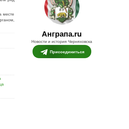
а месте
рганом,
Анграпа.ru
Новости и история Черняховска
Присоединиться
а
ца