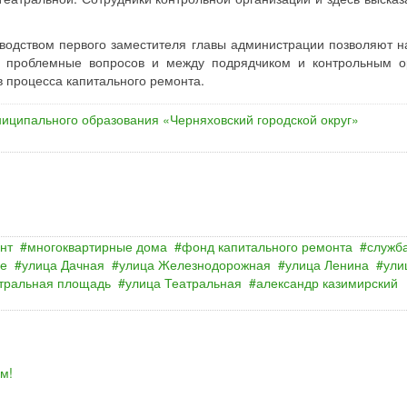
одством первого заместителя главы администрации позволяют н
х проблемные вопросов и между подрядчиком и контрольным о
в процесса капитального ремонта.
иципального образования «Черняховский городской округ»
нт
многоквартирные дома
фонд капитального ремонта
служб
се
улица Дачная
улица Железнодорожная
улица Ленина
ули
тральная площадь
улица Театральная
александр казимирский
м!