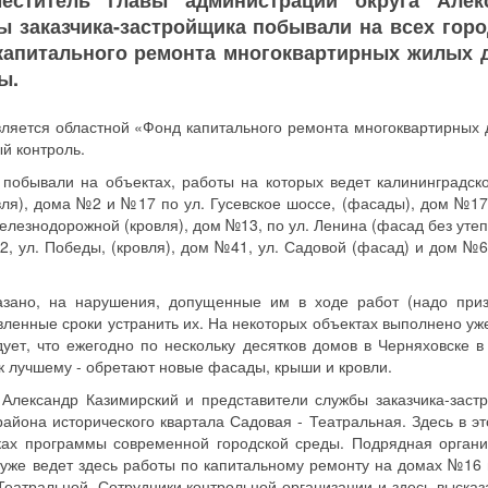
еститель главы администрации округа Алек
ы заказчика-застройщика побывали на всех горо
 капитального ремонта многоквартирных жилых 
ы.
вляется областной «Фонд капитального ремонта многоквартирных 
й контроль.
 побывали на объектах, работы на которых ведет калининградс
я), дома №2 и №17 по ул. Гусевское шоссе, (фасады), дом №17,
елезнодорожной (кровля), дом №13, по ул. Ленина (фасад без утеп
, ул. Победы, (кровля), дом №41, ул. Садовой (фасад) и дом №6,
азано, на нарушения, допущенные им в ходе работ (надо приз
ленные сроки устранить их. На некоторых объектах выполнено уже
дует, что ежегодно по нескольку десятков домов в Черняховске в
 лучшему - обретают новые фасады, крыши и кровли.
Александр Казимирский и представители службы заказчика-заст
айона исторического квартала Садовая - Театральная. Здесь в эт
ках программы современной городской среды. Подрядная органи
же ведет здесь работы по капитальному ремонту на домах №16 
Театральной. Сотрудники контрольной организации и здесь высказ