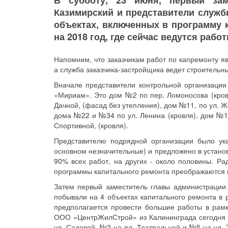
В субботу, 23 июня, первый зам
Казимирский и представители служб
объектах, включенных в программу
на 2018 год, где сейчас ведутся работ
Напомним, что заказчикам работ по капремонту я
а служба заказчика-застройщика ведет строительны
Вначале представители контрольной организации
«Мириам». Это дом №2 по пер. Ломоносова (кровл
Дачной, (фасад без утепления), дом №11, по ул. Ж
дома №22 и №34 по ул. Ленина (кровля), дом №12
Спортивной, (кровля).
Представителю подрядной организации было ук
основном незначительные) и предложено в установ
90% всех работ, на других - около половины. Ра
программы капитального ремонта преображаются к
Затем первый заместитель главы администрации 
побывали на 4 объектах капитального ремонта в р
предполагается провести большие работы в рам
ООО «ЦентрЖилСтрой» из Калининграда сегодня у
ул. Садовой, №2 на пл. Театральной и №5 на ул. 