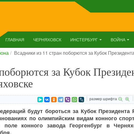
ГЛАВНАЯ
ЧЕРНЯХОВСК
ИНСТЕРБУРГ
ВОЙНА
йона
Всадники из 11 стран поборются за Кубок Президент
 поборются за Кубок Президе
яховске
размер шрифта
едераций будут бороться за Кубок Президента 
нованиях по олимпийским видам конного спорт
м поле конного завода Георгенбург в Чернях
бря.