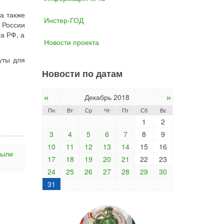
а также
Инстер-ГОД
 России
та РФ, а
Новости проекта
уты для
Новости по датам
«
»
Декабрь 2018
Пн
Вт
Ср
Чт
Пт
Сб
Вс
1
2
3
4
5
6
7
8
9
10
11
12
13
14
15
16
были
17
18
19
20
21
22
23
24
25
26
27
28
29
30
31