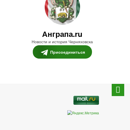
Анграпа.ru
Новости и история Черняховска
Присоединиться