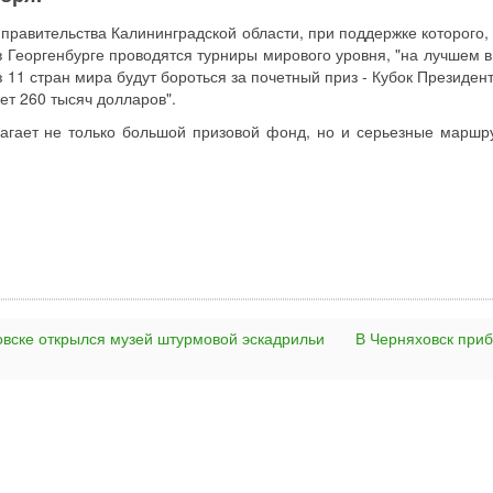
равительства Калининградской области, при поддержке которого, 
в Георгенбурге проводятся турниры мирового уровня, "на лучшем в
 11 стран мира будут бороться за почетный приз - Кубок Президен
ет 260 тысяч долларов".
лагает не только большой призовой фонд, но и серьезные маршр
овске открылся музей штурмовой эскадрильи
В Черняховск при