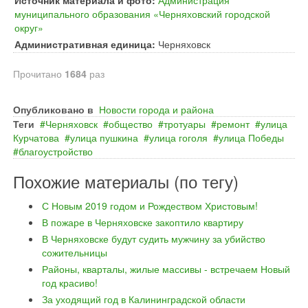
Источник материала и фото:
Администрация
муниципального образования «Черняховский городской
округ»
Административная единица:
Черняховск
Прочитано
1684
раз
Опубликовано в
Новости города и района
Теги
Черняховск
общество
тротуары
ремонт
улица
Курчатова
улица пушкина
улица гоголя
улица Победы
благоустройство
Похожие материалы (по тегу)
С Новым 2019 годом и Рождеством Христовым!
В пожаре в Черняховске закоптило квартиру
В Черняховске будут судить мужчину за убийство
сожительницы
Районы, кварталы, жилые массивы - встречаем Новый
год красиво!
За уходящий год в Калининградской области