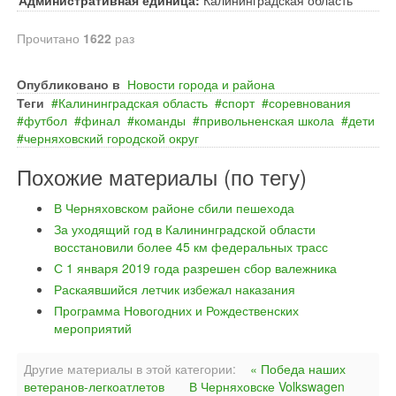
Административная единица:
Калининградская область
Прочитано
1622
раз
Опубликовано в
Новости города и района
Теги
Калининградская область
спорт
соревнования
футбол
финал
команды
привольненская школа
дети
черняховский городской округ
Похожие материалы (по тегу)
В Черняховском районе сбили пешехода
За уходящий год в Калининградской области
восстановили более 45 км федеральных трасс
С 1 января 2019 года разрешен сбор валежника
Раскаявшийся летчик избежал наказания
Программа Новогодних и Рождественских
мероприятий
Другие материалы в этой категории:
« Победа наших
ветеранов-легкоатлетов
В Черняховске Volkswagen