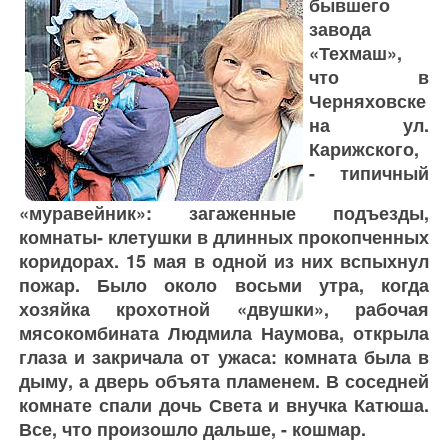
бывшего
завода
«Техмаш»,
что в
Черняховске
на ул.
Карижского,
- типичный
«муравейник»: загаженные подъезды,
комнаты- клетушки в длинных прокопченных
коридорах. 15 мая в одной из них вспыхнул
пожар. Было около восьми утра, когда
хозяйка крохотной «двушки», рабочая
мясокомбината Людмила Наумова, открыла
глаза и закричала от ужаса: комната была в
дыму, а дверь объята пламенем. В соседней
комнате спали дочь Света и внучка Катюша.
Все, что произошло дальше, - кошмар.