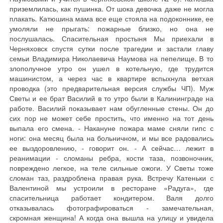
приземлилась, как пушинка. От шока девочка даже не могла
плакать. Катюшина мама все еще стояла на подоконнике, ее
умоляли не прыгать: пожарные близко, но она не
послушалась. Спасительная простыня Мы приехали в
Черняховск спустя сутки после трагедии и застали главу
семьи Владимира Николаевича Наумова на пепелище. В то
злополучное утро он ушел в котельную, где трудится
машинистом, а через час в квартире вспыхнула ветхая
проводка (это предварительная версия службы ЧП). Муж
Светы и ее брат Василий в то утро были в Калининграде на
работе. Василий показывает нам обугленные стены. Он до
сих пор не может себе простить, что именно на тот день
выпала его смена. - Накануне пожара маме сняли гипс с
ноги: она месяц была на больничном, и мы все радовались
ее выздоровлению, - говорит он. - А сейчас… лежит в
реанимации - сломаны ребра, кости таза, позвоночник,
повреждено легкое, на теле сильные ожоги. У Светы тоже
сломан таз, раздроблена правая рука. Встречу Катеньки с
Валентиной мы устроили в ресторане «Радуга», где
спасительница работает кондитером. Валя долго
отказывалась фотографироваться - замечательная,
скромная женщина! А когда она вышла на улицу и увидела