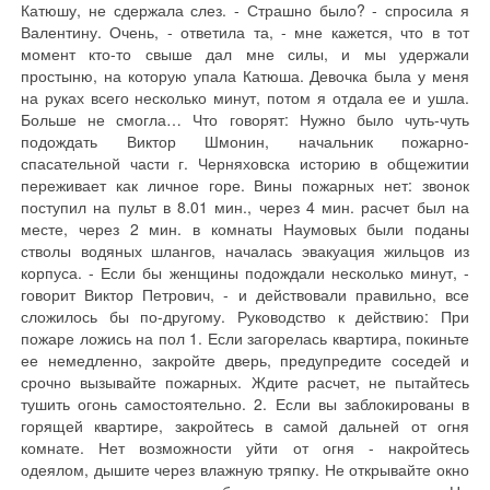
Катюшу, не сдержала слез. - Страшно было? - спросила я
Валентину. Очень, - ответила та, - мне кажется, что в тот
момент кто-то свыше дал мне силы, и мы удержали
простыню, на которую упала Катюша. Девочка была у меня
на руках всего несколько минут, потом я отдала ее и ушла.
Больше не смогла… Что говорят: Нужно было чуть-чуть
подождать Виктор Шмонин, начальник пожарно-
спасательной части г. Черняховска историю в общежитии
переживает как личное горе. Вины пожарных нет: звонок
поступил на пульт в 8.01 мин., через 4 мин. расчет был на
месте, через 2 мин. в комнаты Наумовых были поданы
стволы водяных шлангов, началась эвакуация жильцов из
корпуса. - Если бы женщины подождали несколько минут, -
говорит Виктор Петрович, - и действовали правильно, все
сложилось бы по-другому. Руководство к действию: При
пожаре ложись на пол 1. Если загорелась квартира, покиньте
ее немедленно, закройте дверь, предупредите соседей и
срочно вызывайте пожарных. Ждите расчет, не пытайтесь
тушить огонь самостоятельно. 2. Если вы заблокированы в
горящей квартире, закройтесь в самой дальней от огня
комнате. Нет возможности уйти от огня - накройтесь
одеялом, дышите через влажную тряпку. Не открывайте окно