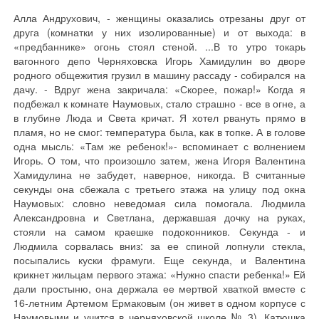
Алла Андрухович, - женщины оказались отрезаны друг от
друга (комнатки у них изолированные) и от выхода: в
«предбаннике» огонь стоял стеной. ...В то утро токарь
вагонного депо Черняховска Игорь Хамидулин во дворе
родного общежития грузил в машину рассаду - собирался на
дачу. - Вдруг жена закричала: «Скорее, пожар!» Когда я
подбежал к комнате Наумовых, стало страшно - все в огне, а
в глубине Люда и Света кричат. Я хотел рвануть прямо в
пламя, но не смог: температура была, как в топке. А в голове
одна мысль: «Там же ребенок!»- вспоминает с волнением
Игорь. О том, что произошло затем, жена Игоря Валентина
Хамидулина не забудет, наверное, никогда. В считанные
секунды она сбежала с третьего этажа на улицу под окна
Наумовых: словно неведомая сила помогала. Людмила
Александровна и Светлана, державшая дочку на руках,
стояли на самом краешке подоконников. Секунда - и
Людмила сорвалась вниз: за ее спиной лопнули стекла,
посыпались куски фрамуги. Еще секунда, и Валентина
крикнет жильцам первого этажа: «Нужно спасти ребенка!» Ей
дали простыню, она держала ее мертвой хваткой вместе с
16-летним Артемом Ермаковым (он живет в одном корпусе с
Наумовыми и учится в черняховской школе № 3). Катюшка