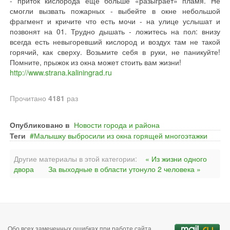
- приток кислорода еще больше «разыграет» пламя. Не
смогли вызвать пожарных - выбейте в окне небольшой
фрагмент и кричите что есть мочи - на улице услышат и
позвонят на 01. Трудно дышать - ложитесь на пол: внизу
всегда есть невыгоревший кислород и воздух там не такой
горячий, как сверху. Возьмите себя в руки, не паникуйте!
Помните, прыжок из окна может стоить вам жизни!
http://www.strana.kaliningrad.ru
Прочитано
4181
раз
Опубликовано в
Новости города и района
Теги
Малышку выбросили из окна горящей многоэтажки
Другие материалы в этой категории:
« Из жизни одного
двора
За выходные в области утонуло 2 человека »
Обо всех замеченных ошибках при работе сайта