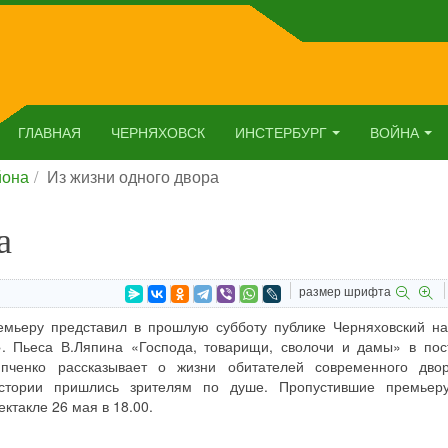
ГЛАВНАЯ
ЧЕРНЯХОВСК
ИНСТЕРБУРГ
ВОЙНА
йона
Из жизни одного двора
а
размер шрифта
мьеру представил в прошлую субботу публике Черняховский н
». Пьеса В.Ляпина «Господа, товарищи, сволочи и дамы» в пос
пченко рассказывает о жизни обитателей современного дво
стории пришлись зрителям по душе. Пропустившие премьер
ектакле 26 мая в 18.00.