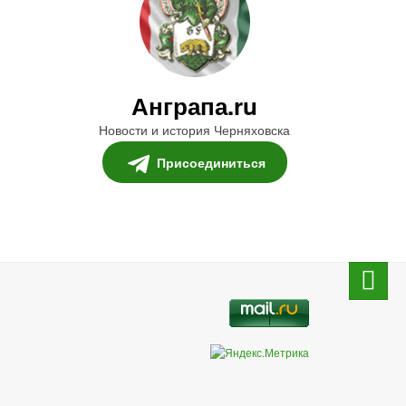
Анграпа.ru
Новости и история Черняховска
Присоединиться