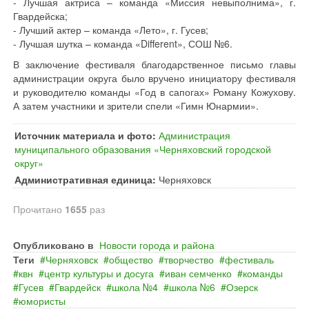
- Лучшая актриса – команда «Миссия невыполнима», г.
Гвардейска;
- Лучший актер – команда «Лето», г. Гусев;
- Лучшая шутка – команда «Different», СОШ №6.
В заключение фестиваля благодарственное письмо главы
администрации округа было вручено инициатору фестиваля
и руководителю команды «Год в сапогах» Роману Кожухову.
А затем участники и зрители спели «Гимн Юнармии».
Источник материала и фото:
Администрация
муниципального образования «Черняховский городской
округ»
Административная единица:
Черняховск
Прочитано
1655
раз
Опубликовано в
Новости города и района
Теги
Черняховск
общество
творчество
фестиваль
квн
центр культуры и досуга
иван семченко
команды
Гусев
Гвардейск
школа №4
школа №6
Озерск
юмористы