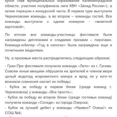
кубок глав муниципальных образований Калининградской
области, участник полуфинала лиги КВН «Запад России»), а
затем перешли к конкурсной части. В первом туре выступили
Черняховские команды, а во втором – команды гостей. Все
команды выступали с одним номером - «визитной
карточкой».
По итогам все команды-участницы фестиваля были
награждены дипломами и сладкими призами – пирогами.
Команда-юбиляр «Год в сапогах» была награждена еще и
почетными медалями.
Ну, а призовые места распределились следующим образом:
- Гран-При фестиваля получила команда «Лето» из г. Гусева.
Совсем юные квнщики обрушили на зрителей и членов жюри
целый водопад искрометного юмора и вряд ли у кого-то
возникли сомнения насчет их победы;
- Кубок за победу в первом блоке (среди команд г.
Черняховска) у команды «Все просто»;
- Кубок за победу во втором блоке (среди гостевых команд)
получила команда «Соседи» из города Озерска;
- Кубок за лучший дебют у команды «Наивно? Очень!» из
СОШ №4;