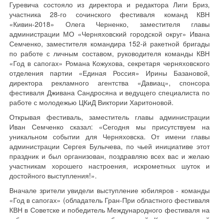
Гуревича состояло из директора и редактора Лиги Бриз,
участника 28-го сочинского фестиваля команд КВН
«Кивин-2018» Олега Черненко, заместителя главы
администрации МО «Черняховский городской округ» Ивана
Семченко, заместителя командира 152-й ракетной бригады
по работе с личным составом, руководителя команды КВН
«Год в сапогах» Романа Кожухова, секретаря черняховского
отделения партии «Единая Россия» Ирины Базановой,
директора рекламного агентства «Давиац», спонсора
фестиваля Дживана Сандросяна и ведущего специалиста по
работе с молодежью ЦКиД Виктории Харитоновой.
Открывая фестиваль, заместитель главы администрации
Иван Семченко сказал: «Сегодня мы присутствуем на
уникальном событии для Черняховска. От имени главы
администрации Сергея Булычева, по чьей инициативе этот
праздник и был организован, поздравляю всех вас и желаю
участникам хорошего настроения, искрометных шуток и
достойного выступления!».
Вначале зрители увидели выступление юбиляров - команды
«Год в сапогах» (обладатель Гран-При областного фестиваля
КВН в Советске и победитель Международного фестиваля на