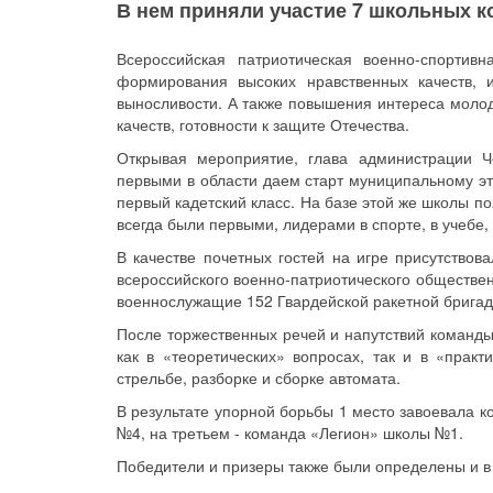
В нем приняли участие 7 школьных к
Всероссийская патриотическая военно-спортив
формирования высоких нравственных качеств, 
выносливости. А также повышения интереса молод
качеств, готовности к защите Отечества.
Открывая мероприятие, глава администрации Ч
первыми в области даем старт муниципальному эт
первый кадетский класс. На базе этой же школы 
всегда были первыми, лидерами в спорте, в учебе, 
В качестве почетных гостей на игре присутствова
всероссийского военно-патриотического обществе
военнослужащие 152 Гвардейской ракетной бригад
После торжественных речей и напутствий команды
как в «теоретических» вопросах, так и в «практ
стрельбе, разборке и сборке автомата.
В результате упорной борьбы 1 место завоевала 
№4, на третьем - команда «Легион» школы №1.
Победители и призеры также были определены и в