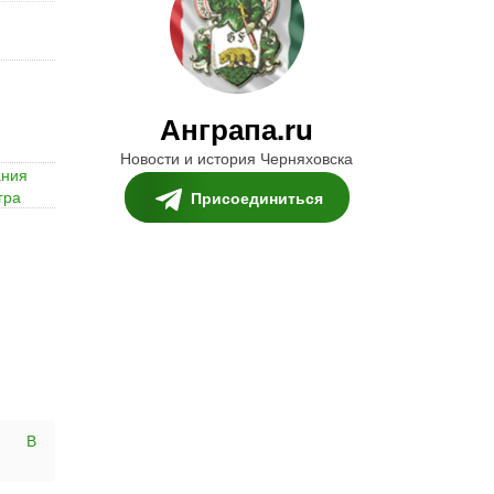
Анграпа.ru
Новости и история Черняховска
ания
гра
Присоединиться
В