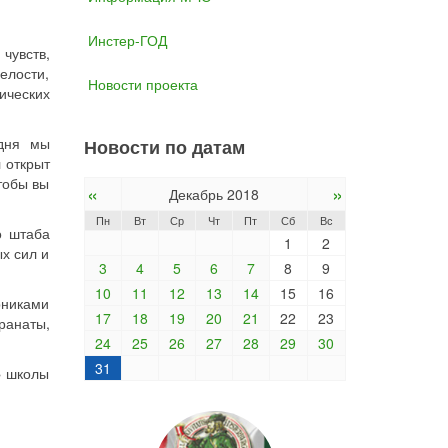
Инстер-ГОД
чувств,
елости,
Новости проекта
ических
одня мы
Новости по датам
 открыт
тобы вы
«
»
Декабрь 2018
Пн
Вт
Ср
Чт
Пт
Сб
Вс
о штаба
1
2
х сил и
3
4
5
6
7
8
9
10
11
12
13
14
15
16
рниками
17
18
19
20
21
22
23
ранаты,
24
25
26
27
28
29
30
31
» школы