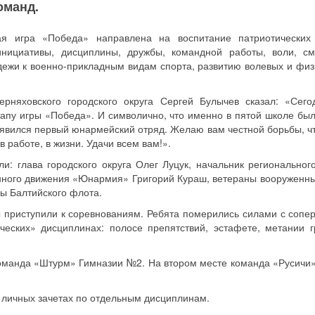
оманд.
ная игра «Победа» направлена на воспитание патриотических 
инициативы, дисциплины, дружбы, командной работы, воли, см
ежи к военно-прикладным видам спорта, развитию волевых и физ
ерняховского городского округа Сергей Булычев сказал: «Сег
апу игры «Победа». И символично, что именно в пятой школе был
появился первый юнармейский отряд. Желаю вам честной борьбы, ч
в работе, в жизни. Удачи всем вам!».
ли: глава городского округа Олег Луцук, начальник региональног
нного движения «Юнармия» Григорий Кураш, ветераны вооруженны
ы Балтийского флота.
 приступили к соревнованиям. Ребята померились силами с сопе
ических» дисциплинах: полосе препятствий, эстафете, метании г
команда «Штурм» Гимназии №2. На втором месте команда «Русичи
 личных зачетах по отдельным дисциплинам.