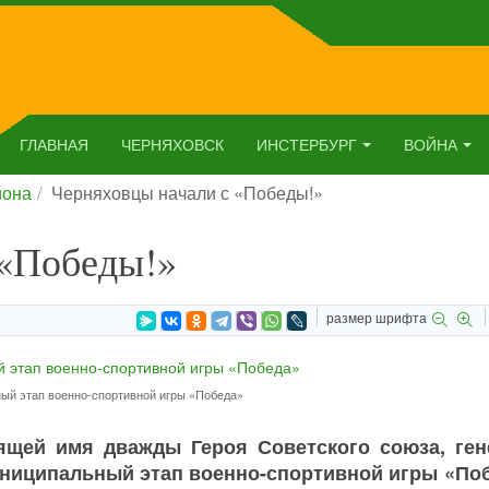
ГЛАВНАЯ
ЧЕРНЯХОВСК
ИНСТЕРБУРГ
ВОЙНА
йона
Черняховцы начали с «Победы!»
 «Победы!»
размер шрифта
ый этап военно-спортивной игры «Победа»
ящей имя дважды Героя Советского союза, ген
униципальный этап военно-спортивной игры «Поб