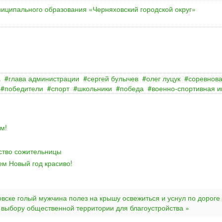
иципального образования «Черняховский городской округ»
а
глава администрации
сергей булычев
олег луцук
соревнов
победители
спорт
школьники
победа
военно‐спортивная и
м!
йство сожительницы
ем Новый год красиво!
овске голый мужчина полез на крышу освежиться и уснул по дороге
 выбору общественной территории для благоустройства »