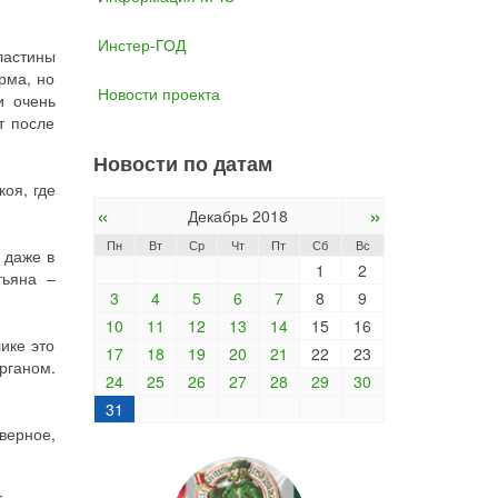
Инстер-ГОД
астины
рма, но
Новости проекта
и очень
т после
Новости по датам
оя, где
«
»
Декабрь 2018
Пн
Вт
Ср
Чт
Пт
Сб
Вс
 даже в
1
2
тьяна –
3
4
5
6
7
8
9
10
11
12
13
14
15
16
ике это
17
18
19
20
21
22
23
рганом.
24
25
26
27
28
29
30
31
верное,