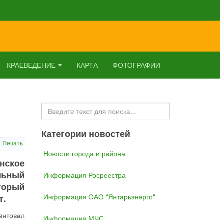
КРАЕВЕДЕНИЕ
КАРТА
ФОТОГРАФИИ
Искать...
Категории новостей
Печать
Новости города и района
нское
льный
Информация Росреестра
торый
Информация ОАО "Янтарьэнерго"
т.
ентовал
Информация МЧС