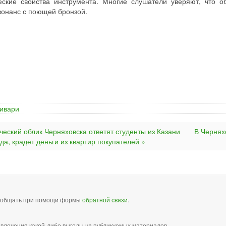
ские свойства инструмента. Многие слушатели уверяют, что о
езонанс с поющей бронзой.
дивари
ческий облик Черняховска ответят студенты из Казани
В Чернях
, крадет деньги из квартир покупателей »
сообщать при помощи формы
обратной связи
.
звлечения какой-либо выгоды из публикуемых материалов,