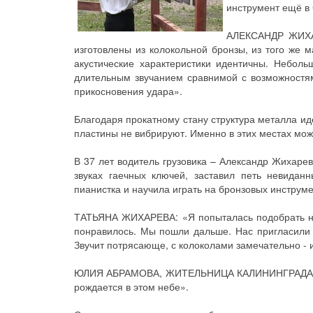
инструмент ещё в
АЛЕКСАНДР ЖИХА
изготовлены из колокольной бронзы, из того же м
акустические характеристики идентичны. Небол
длительным звучанием сравнимой с возможностям
прикосновения удара».
Благодаря прокатному стану структура металла иде
пластины не вибрируют. Именно в этих местах мож
В 37 лет водитель грузовика – Александр Жихаре
звуках гаечных ключей, заставил петь невидан
пианистка и научила играть на бронзовых инструм
ТАТЬЯНА ЖИХАРЕВА: «Я попыталась подобрать нес
понравилось. Мы пошли дальше. Нас пригласили 
Звучит потрясающе, с колоколами замечательно - и
ЮЛИЯ АБРАМОВА, ЖИТЕЛЬНИЦА КАЛИНИНГРАДА: «Му
рождается в этом небе».