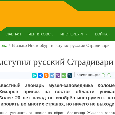
ГЛАВНАЯ
ЧЕРНЯХОВСК
ИНСТЕРБУРГ
ВОЙНА
йона
В замке Инстербург выступил русский Страдивари
ыступил русский Страдивари
размер шрифта
вестный звонарь музея-заповедника Коломе
Жихарев привез на восток области уника
Более 20 лет назад он изобрёл инструмент, ко
ировать во многих странах, но ничего не выходи
ожно услышать за несколько вёрст. Александр Жихарев запат