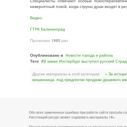
Специалисты отмечают особые психотерапевтиче
невероятный покой, когда струны души входят в р
Видео
.
ГТРК Калининград
Прочитано
1985
раз
Опубликовано в
Новости города и района
Теги
В замке Инстербург выступил русский Стра
Другие материалы в этой категории:
« За истори
мошенница, под предлогом продажи дешевого меда
Обо всех замеченных ошибках при работе сайта просьба 
Настоящий ресурс может содержать материалы 18+.
Проект является некоммерческим и не предназначен для и