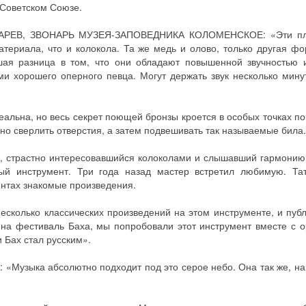
 Советском Союзе.
РЕВ, ЗВОНАРЬ МУЗЕЯ-ЗАПОВЕДНИКА КОЛОМЕНСКОЕ: «Эти пл
атериала, что и колокола. Та же медь и олово, только другая фо
ьшая разница в том, что они обладают повышенной звучностью 
и хорошего оперного певца. Могут держать звук несколько мину
альна, но весь секрет поющей бронзы кроется в особых точках пок
но сверлить отверстия, а затем подвешивать так называемые била.
в, страстно интересовавшийся колоколами и слышавший гармонию
ный инструмент. Три года назад мастер встретил любимую. Та
ентах знакомые произведения.
колько классических произведений на этом инструменте, и публ
на фестиваль Баха, мы попробовали этот инструмент вместе с о
 Бах стал русским».
зыка абсолютно подходит под это серое небо. Она так же, на