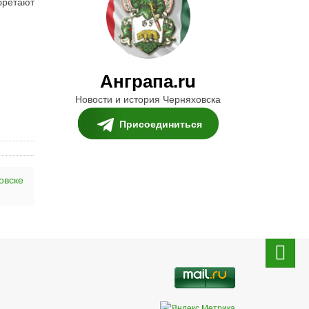
бретают
Анграпа.ru
Новости и история Черняховска
Присоединиться
овске