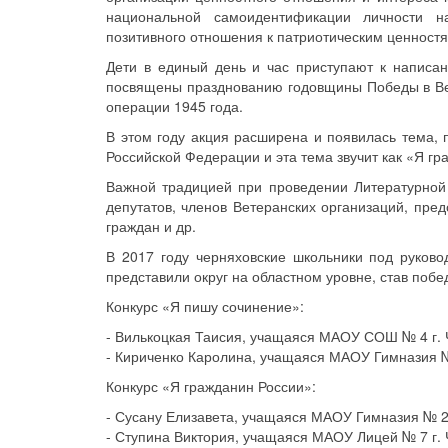
национальной самоидентификации личности на
позитивного отношения к патриотическим ценностя
Дети в единый день и час приступают к написан
посвящены празднованию годовщины Победы в Ве
операции 1945 года.
В этом году акция расширена и появилась тема,
Российской Федерации и эта тема звучит как «Я гр
Важной традицией при проведении Литературной 
депутатов, членов Ветеранских организаций, пре
граждан и др.
В 2017 году черняховские школьники под руковод
представили округ на областном уровне, став побе
Конкурс «Я пишу сочинение»:
- Вилькоцкая Таисия, учащаяся МАОУ СОШ № 4 г. 
- Кириченко Каролина, учащаяся МАОУ Гимназия №
Конкурс «Я гражданин России»:
- Сусану Елизавета, учащаяся МАОУ Гимназия № 2 
- Ступина Виктория, учащаяся МАОУ Лицей № 7 г. 