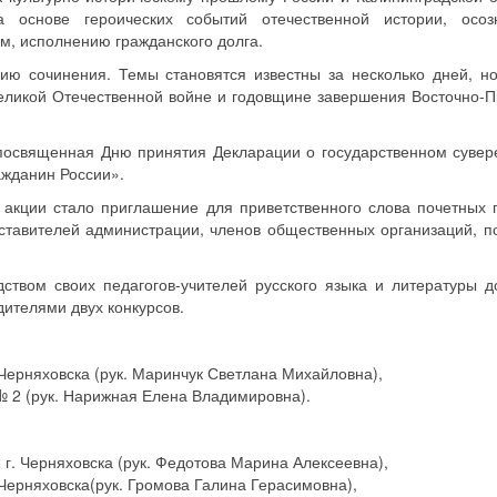
 основе героических событий отечественной истории, осоз
м, исполнению гражданского долга.
ию сочинения. Темы становятся известны за несколько дней, но
ликой Отечественной войне и годовщине завершения Восточно-П
 посвященная Дню принятия Декларации о государственном сувер
ажданин России».
акции стало приглашение для приветственного слова почетных г
дставителей администрации, членов общественных организаций, п
ством своих педагогов-учителей русского языка и литературы д
дителями двух конкурсов.
Черняховска (рук. Маринчук Светлана Михайловна),
 2 (рук. Нарижная Елена Владимировна).
г. Черняховска (рук. Федотова Марина Алексеевна),
Черняховска(рук. Громова Галина Герасимовна),