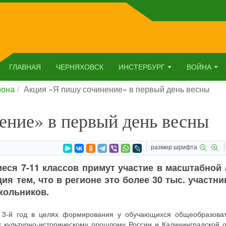
ГЛАВНАЯ
ЧЕРНЯХОВСК
ИНСТЕРБУРГ
ВОЙНА
йона
Акция «Я пишу сочинение» в первый день весны
ение» в первый день весны
размер шрифта
иеся 7-11 классов примут участие в масштабной
я тем, что в регионе это более 30 тыс. участни
кольников.
е 3-й год в целях формирования у обучающихся общеобразова
 культурно-историческому прошлому России и Калининградской о