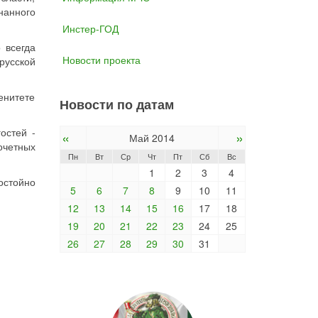
нанного
Инстер-ГОД
 всегда
Новости проекта
русской
енитете
Новости по датам
остей -
«
»
Май 2014
очетных
Пн
Вт
Ср
Чт
Пт
Сб
Вс
1
2
3
4
остойно
5
6
7
8
9
10
11
12
13
14
15
16
17
18
19
20
21
22
23
24
25
26
27
28
29
30
31