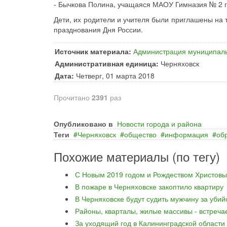
- Бычкова Полина, учащаяся МАОУ Гимназия № 2 г.
Дети, их родители и учителя были приглашены на
празднования Дня России.
Источник материала:
Администрация муниципаль
Административная единица:
Черняховск
Дата:
Четверг, 01 марта 2018
Прочитано
2391
раз
Опубликовано в
Новости города и района
Теги
Черняховск
общество
информация
об
Похожие материалы (по тегу)
С Новым 2019 годом и Рождеством Христовы
В пожаре в Черняховске закоптило квартиру
В Черняховске будут судить мужчину за уби
Районы, кварталы, жилые массивы - встреча
За уходящий год в Калининградской области