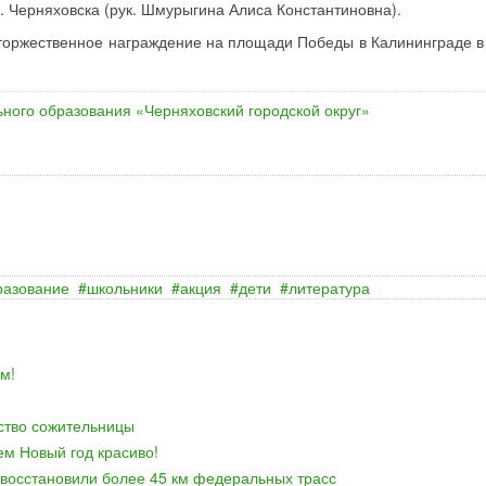
 Черняховска (рук. Шмурыгина Алиса Константиновна).
 торжественное награждение на площади Победы в Калининграде в
ного образования «Черняховский городской округ»
разование
школьники
акция
дети
литература
м!
йство сожительницы
ем Новый год красиво!
 восстановили более 45 км федеральных трасс