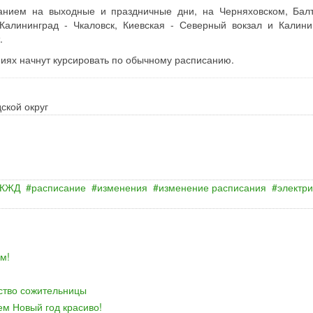
санием на выходные и праздничные дни, на Черняховском, Бал
Калининград - Чкаловск, Киевская - Северный вокзал и Калини
.
ниях начнут курсировать по обычному расписанию.
ской округ
КЖД
расписание
изменения
изменение расписания
электри
м!
йство сожительницы
ем Новый год красиво!