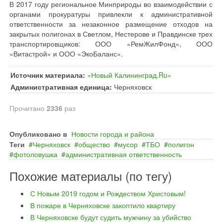
В 2017 году региональное Минприроды во взаимодействии с
органами прокуратуры привлекли к административной
ответственности за незаконное размещение отходов на
закрытых полигонах в Светлом, Нестерове и Правдинске трех
транспортировщиков: ООО «РемЖилФонд», ООО
«Витастрой» и ООО «ЭкоБаланс».
Источник материала:
«Новый Калининград.Ru»
Административная единица:
Черняховск
Прочитано
2336
раз
Опубликовано в
Новости города и района
Теги
Черняховск
общество
мусор
ТБО
полигон
фотоловушка
административная ответственность
Похожие материалы (по тегу)
С Новым 2019 годом и Рождеством Христовым!
В пожаре в Черняховске закоптило квартиру
В Черняховске будут судить мужчину за убийство