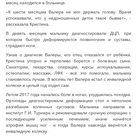
месяц находился в больнице.
«К шести месяцам Валера не мог держать голову. Врачи
успокаивали, что у недоношенных деток такое бывает», -
рассказала Кристина.
В девять месяцев мальчику диагностировали ДЦП, при
котором быстро деформируются позвоночник и суставы,
страдают ноги.
Узнав о диагнозе Валеры, его отец отказался от ребёнка.
Кристина упорно и терпеливо борется с болезнью сына.
Санатории, лекарства, операции, курсы иглоукалывания,
остеопатии, массажи, ЛФК - всё это помогало, мальчику
становилось лучше. В восемь лет Валера встал с инвалидной
коляски и целый год ходил сам.
Летом 2017 года начались боли в ногах, ухудшилась походка.
Ортопеды диагностировали деформацию стоп и неполное
разгибание коленных суставов. Мальчика направили в
институт Г.И. Турнера и рекомендовали срочную операцию с
последующим усиленным лечением, иначе начнётся
атрофия мышц ног - и тогда Валера навсегда вернётся в
инвалидную коляску.