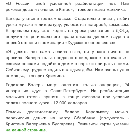
«В России такой усиленной реабилитации нет. Нам
рекомендовали лечение в Китае», - говорит мама мальчика.
Валера учится в третьем классе. Старательно пишет, любит
уроки музыки и литературу, увлекается историей, космосом.
В прошлом году стал ходить на уроки рисования в ДЮЦе,
получил от регионального правительства диплом лауреата
первой степени в номинации «Художественное слово».
«Я десять лет сама лечила сына, ни у кого ничего не
просила. Валера только недавно понял, какое это счастье -
своими ножками подойти к детям в парке и поиграть с ними.
Сейчас ему труднее ходить с каждым днём. Нам очень нужна
помощь», - говорит Кристина.
Родители Валеры могут оплатить только операцию, 24
января их ждут в Санкт-Петербурге. На реабилитацию
мальчика готовы принять в конце февраля при условии
оплаты полного курса - 12 000 долларов.
Помочь десятилетнему Валере Королькову можно,
перечислив деньги на карту Сбербанка (получатель -
Кристина Валерьевна Булгарева). Реквизиты карты указаны
на данной странице
.