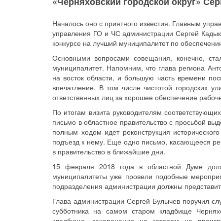
«Черняховский городской округ» Сер
Началось оно с приятного известия. Главным упр
управления ГО и ЧС администрации Сергей Кадыко
конкурсе на лучший муниципалитет по обеспечению
Основными вопросами совещания, конечно, стал
муниципалитет. Напомним, что глава региона Ан
на восток области, и большую часть времени пос
впечатление. В том числе чистотой городских ул
ответственных лиц за хорошее обеспечение рабоче
По итогам визита руководителям соответствующих
письмо в областное правительство с просьбой выде
полным ходом идет реконструкция историческог
подъезд к нему. Еще одно письмо, касающееся ре
в правительство в ближайшие дни.
15 февраля 2018 года в областной Думе должн
муниципалитеты уже провели подобные мероприя
подразделения администрации должны представить
Глава администрации Сергей Булычев поручил слу
субботника на самом старом кладбище Черняхо
кладбище, захоронения на котором не произв