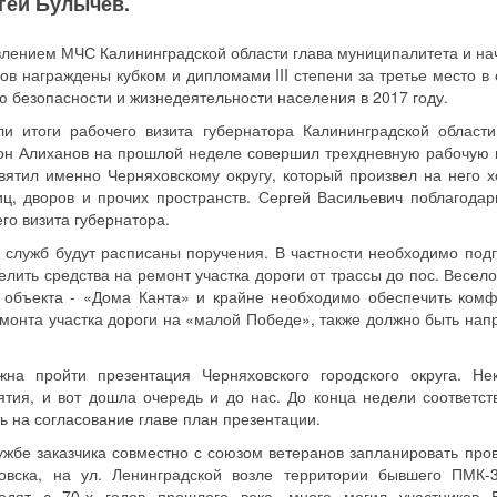
гей Булычев.
авлением МЧС Калининградской области глава муниципалитета и на
в награждены кубком и дипломами III степени за третье место в 
 безопасности и жизнедеятельности населения в 2017 году.
и итоги рабочего визита губернатора Калининградской област
тон Алиханов на прошлой неделе совершил трехдневную рабочую 
вятил именно Черняховскому округу, который произвел на него 
иц, дворов и прочих пространств. Сергей Васильевич поблагодар
го визита губернатора.
 служб будут расписаны поручения. В частности необходимо подг
лить средства на ремонт участка дороги от трассы до пос. Весело
о объекта - «Дома Канта» и крайне необходимо обеспечить ком
монта участка дороги на «малой Победе», также должно быть нап
а пройти презентация Черняховского городского округа. Не
тия, и вот дошла очередь и до нас. До конца недели соответс
 на согласование главе план презентации.
жбе заказчика совместно с союзом ветеранов запланировать про
вска, на ул. Ленинградской возле территории бывшего ПМК-
одят с 70-х годов прошлого века, много могил участников 