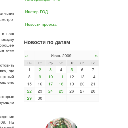
Инстер-ГОД
чальник
смотре-
Новости проекта
и в наш
поездку
Новости по датам
хорошее
ил всех
«
»
Июнь 2009
Пн
Вт
Ср
Чт
Пт
Сб
Вс
отовить
1
2
3
4
5
6
7
вка, где
фортный
8
9
10
11
12
13
14
равлено
15
16
17
18
19
20
21
22
23
24
25
26
27
28
которые
29
30
твующие
ведение
309. На
Великой