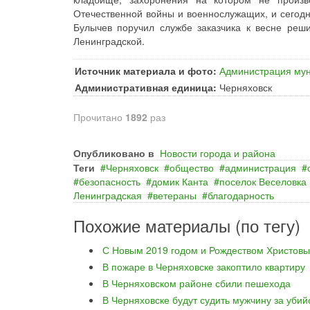
Отечественной войны и военнослужащих, и сегодн
Булычев поручил службе заказчика к весне реши
Ленинградской.
Источник материала и фото:
Администрация мун
Административная единица:
Черняховск
Прочитано
1892
раз
Опубликовано в
Новости города и района
Теги
Черняховск
общество
администрация
безопасность
домик Канта
поселок Веселовка
Ленинградская
ветераны
благодарность
Похожие материалы (по тегу)
С Новым 2019 годом и Рождеством Христовы
В пожаре в Черняховске закоптило квартиру
В Черняховском районе сбили пешехода
В Черняховске будут судить мужчину за уби