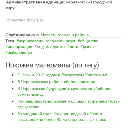
Административная единица:
Черняховский городской
округ
Прочитано
2267
раз
Опубликовано в
Новости города и района
Теги
черняховский городской округ
общество
информация
лед
водоемы
дети
рыбак
рыболовство
Похожие материалы (по тегу)
С Новым 2019 годом и Рождеством Христовым!
В Черняховском районе сбили пешехода
В Черняховске будут судить мужчину за убийство
сожительницы
Районы, кварталы, жилые массивы - встречаем Новый
год красиво!
За уходящий год в Калининградской области
восстановили более 45 км федеральных трасс