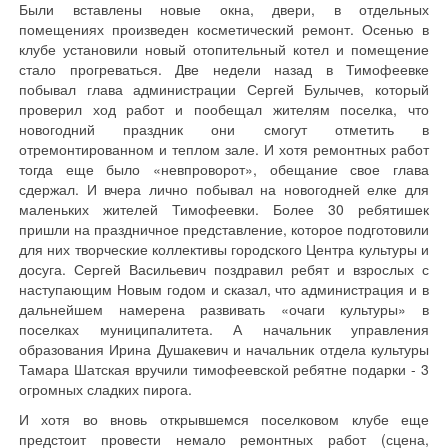
Были вставлены новые окна, двери, в отдельных
помещениях произведен косметический ремонт. Осенью в
клубе установили новый отопительный котел и помещение
стало прогреваться. Две недели назад в Тимофеевке
побывал глава администрации Сергей Булычев, который
проверил ход работ и пообещал жителям поселка, что
новогодний праздник они смогут отметить в
отремонтированном и теплом зале. И хотя ремонтных работ
тогда еще было «невпроворот», обещание свое глава
сдержал. И вчера лично побывал на новогодней елке для
маленьких жителей Тимофеевки. Более 30 ребятишек
пришли на праздничное представление, которое подготовили
для них творческие коллективы городского Центра культуры и
досуга. Сергей Васильевич поздравил ребят и взрослых с
наступающим Новым годом и сказал, что администрация и в
дальнейшем намерена развивать «очаги культуры» в
поселках муниципалитета. А начальник управления
образования Ирина Душакевич и начальник отдела культуры
Тамара Шатская вручили тимофеевской ребятне подарки - 3
огромных сладких пирога.
И хотя во вновь открывшемся поселковом клубе еще
предстоит провести немало ремонтных работ (сцена,